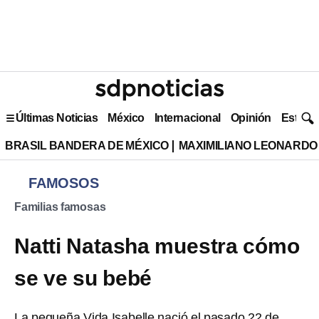
Últimas Noticias
México
Internacional
Opinión
Estilo 
BRASIL BANDERA DE MÉXICO
MAXIMILIANO LEONARDO
FAMOSOS
Familias famosas
Natti Natasha muestra cómo
se ve su bebé
La pequeña Vida Isabelle nació el pasado 22 de