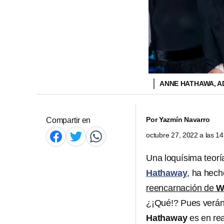
ANNE HATHAWA, A
Por
Yazmín Navarro
Compartir en
octubre 27, 2022 a las 1
Una loquísima teorí
Hathaway
, ha hech
reencarnación
de
Wi
¿¡Qué!? Pues verán,
Hathaway
es en re