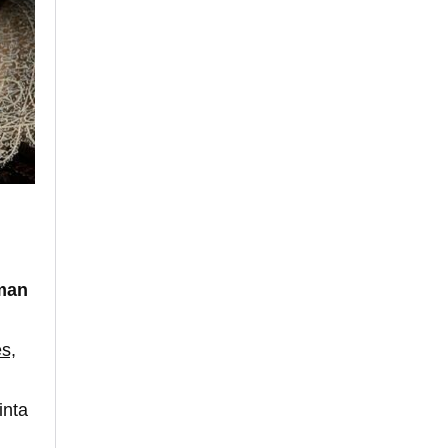
man
s,
inta