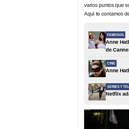
varios puntos que so
Aquí te contamos de
FAMOSOS
Anne Hath
de Canne
CINE
Anne Hath
SERIES Y TE
Netflix a