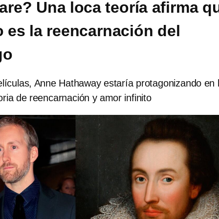
re? Una loca teoría afirma q
 es la reencarnación del
go
elículas, Anne Hathaway estaría protagonizando en 
oria de reencarnación y amor infinito