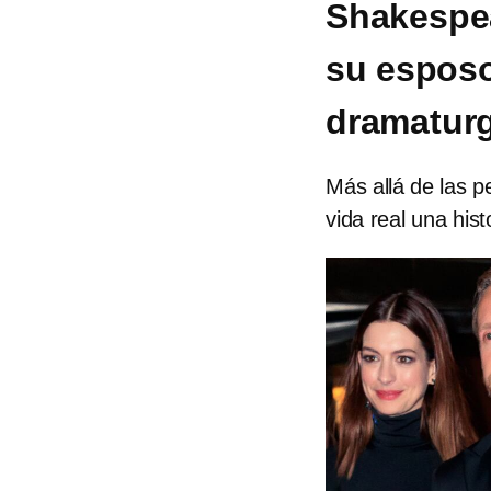
Shakespea
su esposo
dramatur
Más allá de las p
vida real una hist