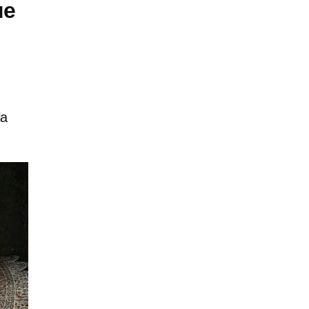
ue
la