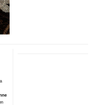
la
Anne
en