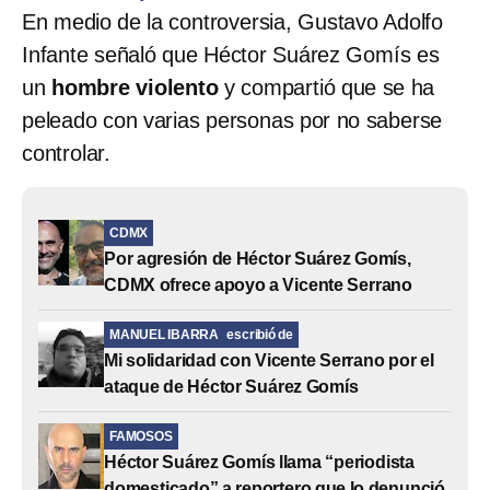
En medio de la controversia, Gustavo Adolfo
Infante señaló que Héctor Suárez Gomís es
un
hombre violento
y compartió que se ha
peleado con varias personas por no saberse
controlar.
CDMX
Por agresión de Héctor Suárez Gomís,
CDMX ofrece apoyo a Vicente Serrano
MANUEL IBARRA
escribió de
Mi solidaridad con Vicente Serrano por el
ataque de Héctor Suárez Gomís
FAMOSOS
Héctor Suárez Gomís llama “periodista
domesticado” a reportero que lo denunció