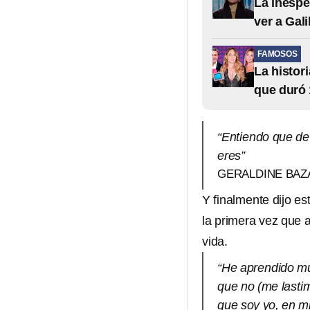
La inespe
ver a Gali
FAMOSOS
La histor
que duró 
“Entiendo que de
eres”
GERALDINE BAZ
Y finalmente dijo es
la primera vez que a
vida.
“He aprendido muc
que no (me lastim
que soy yo, en mi