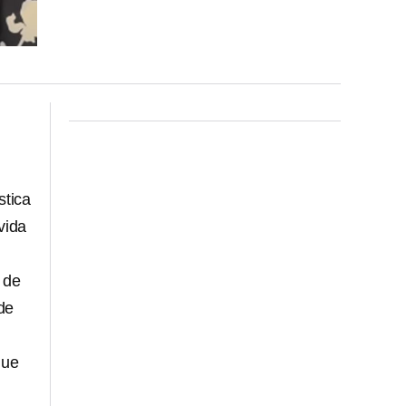
stica
vida
 de
de
que