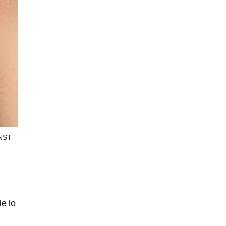
INST
e lo