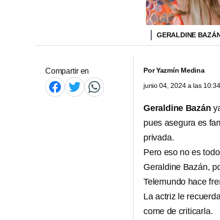
GERALDINE BAZÁN
Por
Yazmín Medina
Compartir en
junio 04, 2024 a las 10:
Geraldine Bazán
ya
pues asegura es fam
privada.
Pero eso no es tod
Geraldine Bazán, po
Telemundo hace fren
La actriz le recuerd
come de criticarla.