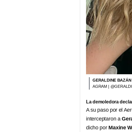
GERALDINE BAZÁN 
AGRAM | @GERALD
La demoledora declar
A su paso por el Ae
interceptaron a
Ger
dicho por
Maxine 