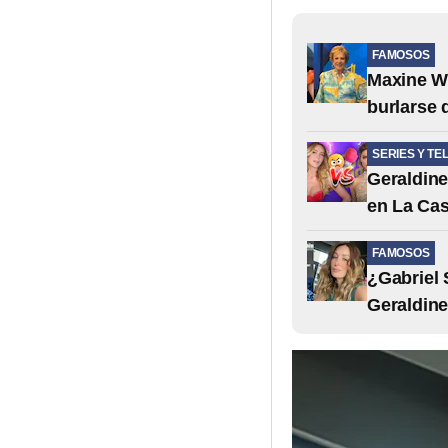
FAMOSOS
Maxine Wo
burlarse
SERIES Y TE
Geraldine
en La Ca
FAMOSOS
¿Gabriel 
Geraldine