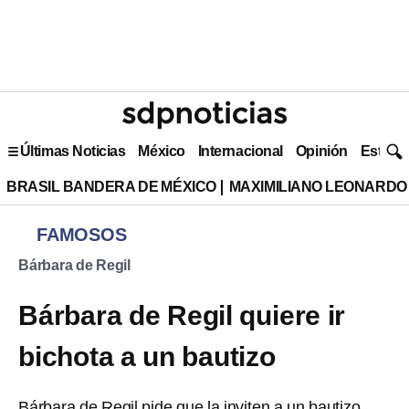
Últimas Noticias
México
Internacional
Opinión
Estilo 
BRASIL BANDERA DE MÉXICO
MAXIMILIANO LEONARDO
FAMOSOS
Bárbara de Regil
Bárbara de Regil quiere ir
bichota a un bautizo
Bárbara de Regil pide que la inviten a un bautizo