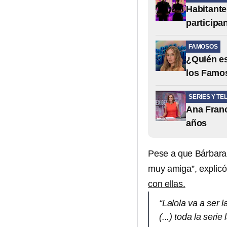
Habitante
participa
FAMOSOS
¿Quién es
los Famo
SERIES Y TE
Ana Franc
años
Pese a que Bárbara 
muy amiga”, explic
con ellas.
“Lalola va a ser
(...) toda la ser