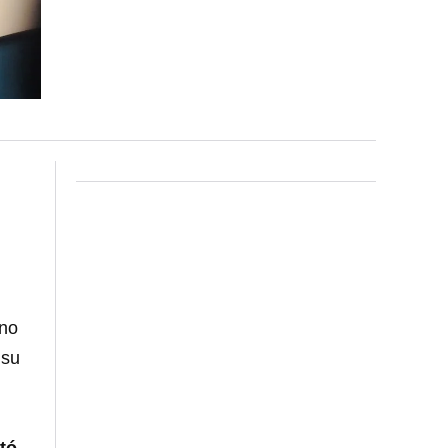
 no
 su