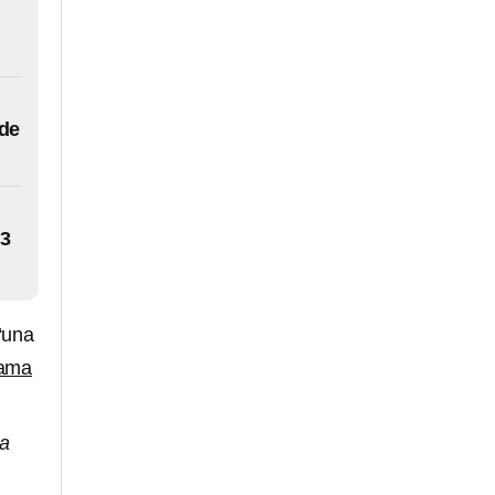
 de
13
“una
cama
da