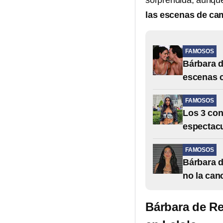
sorprendida, aunque
las escenas de ca
FAMOSOS
Bárbara d
escenas 
FAMOSOS
Los 3 con
espectacu
FAMOSOS
Bárbara d
no la can
Bárbara de Re