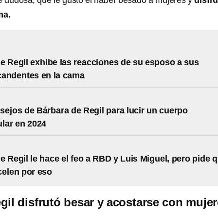
 dudosa, que le gustó el haber besado a mujeres y
disfr
ma.
e Regil exhibe las reacciones de su esposo a sus
candentes en la cama
sejos de Bárbara de Regil para lucir un cuerpo
lar en 2024
e Regil le hace el feo a RBD y Luis Miguel, pero pide 
celen por eso
gil disfrutó besar y acostarse con muje