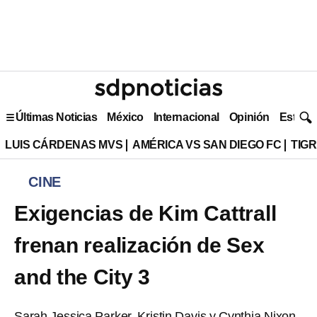
Últimas Noticias
México
Internacional
Opinión
Estilo 
LUIS CÁRDENAS MVS
AMÉRICA VS SAN DIEGO FC
TIG
CINE
Exigencias de Kim Cattrall
frenan realización de Sex
and the City 3
Sarah Jessica Parker, Kristin Davis y Cynthia Nixon