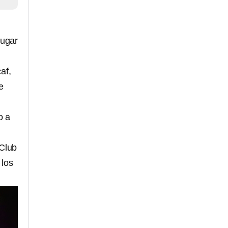
jugar
af,
e
o a
 Club
 los