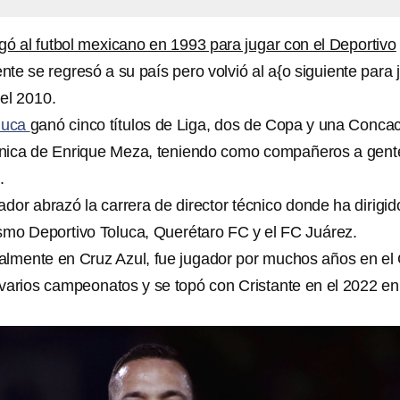
egó al futbol mexicano en 1993 para jugar con el Deportivo
ente se regresó a su país pero volvió al a{o siguiente para 
 el 2010.
luca
ganó cinco títulos de Liga, dos de Copa y una Concac
écnica de Enrique Meza, teniendo como compañeros a gent
.
ador abrazó la carrera de director técnico donde ha dirigid
mo Deportivo Toluca, Querétaro FC y el FC Juárez.
lmente en Cruz Azul, fue jugador por muchos años en el
varios campeonatos y se topó con Cristante en el 2022 en