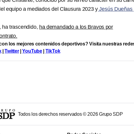
que Cristante, conocido por su férreo carácter en su carr
del equipo a mediados del Clausura 2023 y
Jesús Dueñas
o, ha trascendido,
ha demandado a los Bravos por
ontrato.
 con los mejores contenidos deportivos? Visita nuestras rede
k
|
Twitter
|
YouTube
|
TikTok
Todos los derechos reservados ©
2026
Grupo SDP