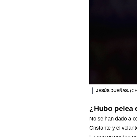
JESÚS DUEÑAS.
(C
¿Hubo pelea e
No se han dado a co
Cristante y el volan