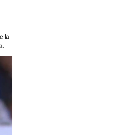
e la
a.