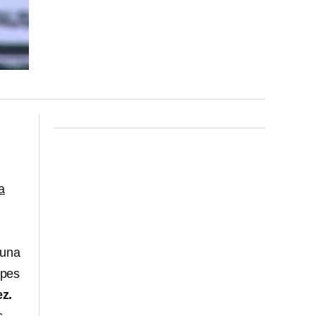
a
 una
lpes
z.