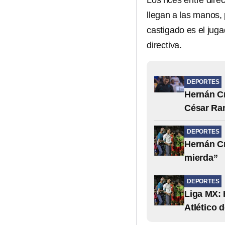
Los rices entre dir
llegan a las manos, 
castigado es el juga
directiva.
DEPORTES
Hernán Cr
César R
DEPORTES
Hernán Cr
mierda”
DEPORTES
Liga MX: 
Atlético 