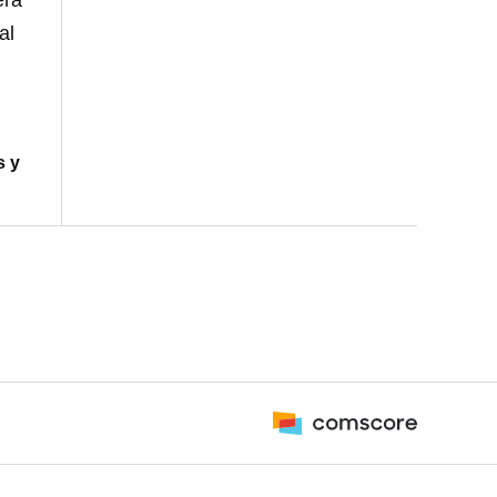
era
al
s y