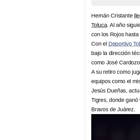
Hernán Cristante
ll
Toluca
. Al año sigui
con los Rojos hasta
Con el
Deportivo To
bajo la dirección t
como José Cardozo
A su retiro como jug
equipos como el mis
Jesús Dueñas, actua
Tigres, donde ganó 
Bravos de Juárez.