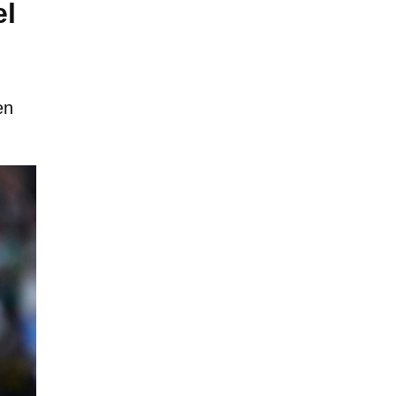
el
en