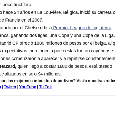
 poco fructífera.
 hace 34 años en La Louvière, Bélgica, inició su carrera
e de Francia en el 2007.
atado por el Chelsea de la
Premier League de Inglaterra
,
años, ganando dos ligas, una Copa y una Copa de la Liga.
Madrid CF ofreció 1880 millones de pesos por el belga, al 
 expectativas, pero poco a poco estas fueron cayéndose
siones comenzaron a aparecer y a repetirse constantemen
Hazard,
quien llegó a costar 1880 de pesos, está tasado
ecializados en sólo 94 millones.
 con los mejores contenidos deportivos? Visita nuestras rede
k
|
Twitter
|
YouTube
|
TikTok