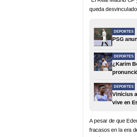
“El Real Madrid CF 
queda desvinculado d
DEPORTES
PSG anunc
DEPORTES
¿Karim Be
pronunció
DEPORTES
Vinícius 
vive en 
A pesar de que Ede
fracasos en la era d