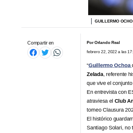
GUILLERMO OCH
Por
Orlando Real
Compartir en
febrero 22, 2022 a las 1
“
Guillermo Ochoa
Zelada
, referente h
que vive el conjunt
En entrevista con 
atraviesa el
Club A
torneo Clausura 20
El histórico guardam
Santiago Solari, no 