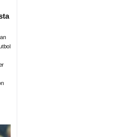
sta
tan
utbol
er
on