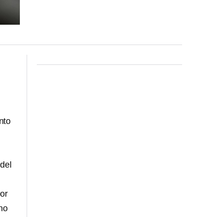
nto
del
por
 no