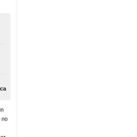
ica
in
e no