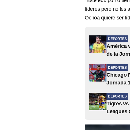
“Este equipo no tien
líderes pero no les 
Ochoa quiere ser líd
DEPORTES
América v
de la Jor
DEPORTES
Chicago F
Jornada 1
DEPORTES
Tigres vs
Leagues 