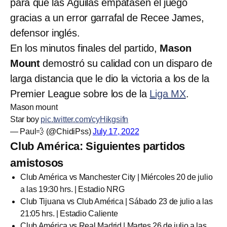
para que las Águilas empatasen el juego
gracias a un error garrafal de Recee James,
defensor inglés.
En los minutos finales del partido,
Mason
Mount
demostró su calidad con un disparo de
larga distancia que le dio la victoria a los de la
Premier League sobre los de la
Liga MX
.
Mason mount
Star boy
pic.twitter.com/cyHikgsifn
— Paul💨 (@ChidiPss)
July 17, 2022
Club América: Siguientes partidos
amistosos
Club América vs Manchester City | Miércoles 20 de julio
a las 19:30 hrs. | Estadio NRG
Club Tijuana vs Club América | Sábado 23 de julio a las
21:05 hrs. | Estadio Caliente
Club América vs Real Madrid | Martes 26 de julio a las