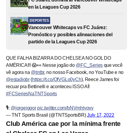
en la Leagues Cup 2026
DEPORTES
Vancouver Whitecaps vs FC Juárez:
Pronóstico y posibles alineaciones del
partido de la Leagues Cup 2026
QUE FALHA BIZARRA DO CHELSEA NO GOL DO
AMÉRICA!!! 😱👀 Nesse jogão do
@FC_Series
que você
vê agora na
@tntbr
, no nosso Facebook, no YouTube e no
@estadiobr
(
https://t.co/QfVGLo0yCh
), Reece James foi
recuar pra Bettinelli e aconteceu ISSO AÍ!
#FCSeriesNaTNTSports
🎙️:
@jorgeiggor
pic.twitter.com/bNVmhtyovv
— TNT Sports Brasil (@TNTSportsBR)
July 17, 2022
Club América cae por la mínima frente