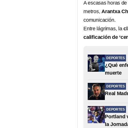
A escasas horas de 
metros,
Arantxa C
comunicación.
Entre lágrimas, la
c
calificación de ‘ce
DEPORTES
¿Qué enfe
muerte
DEPORTES
Real Madr
DEPORTES
Portland 
la Jornad