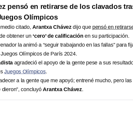
z pensó en retirarse de los clavados tra
 Juegos Olímpicos
 medio citado,
Arantxa Chávez
dijo que
pensó en retirars
de obtener un
‘cero’ de calificación
en su participación.
enador la animó a “seguir trabajando en las fallas” para fij
 Juegos Olímpicos de París 2024.
adista
agradeció el apoyo de la gente pese a sus resultad
os
Juegos Olímpicos
.
adecer a la gente que me apoyó; entrené mucho, pero las
e dieron”, concluyó
Arantxa Chávez
.