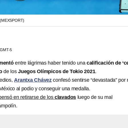
(MEXSPORT)
1 GMT-5
mentó
entre lágrimas haber tenido una
calificación de ‘c
o
de los
Juegos Olímpicos de Tokio 2021
.
edios,
Arantxa Chávez
confesó sentirse “devastada” por 
 México al podio y conseguir una medalla.
pensó en retirarse de los
clavados
luego de su mal
ampolín.