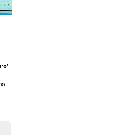
ero’
no