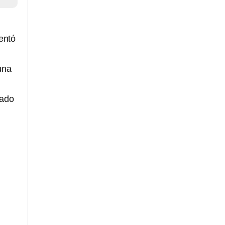
entó
una
rado