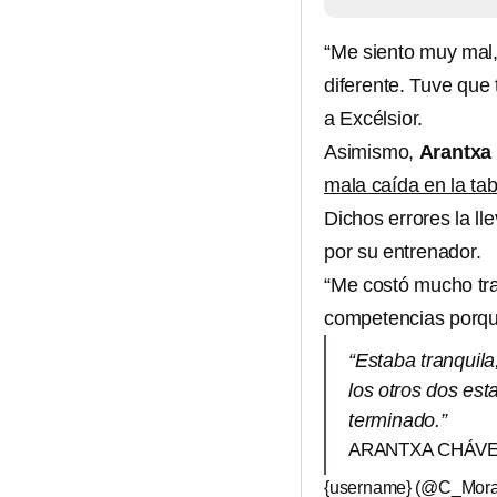
“Me siento muy mal,
diferente. Tuve que
a Excélsior.
Asimismo,
Arantxa
mala caída en la tab
Dichos errores la ll
por su entrenador.
“Me costó mucho trab
competencias porque 
“Estaba tranquila
los otros dos es
terminado.”
ARANTXA CHÁVE
{username} (@C_Mor