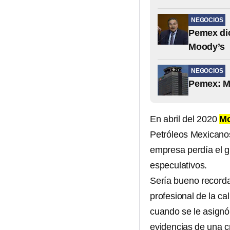
NEGOCIOS
Pemex dic
Moody’s
NEGOCIOS
Pemex: Mo
En abril del 2020
Mo
Petróleos Mexicanos
empresa perdía el g
especulativos.
Sería bueno recorda
profesional de la cal
cuando se le asignó
evidencias de una c