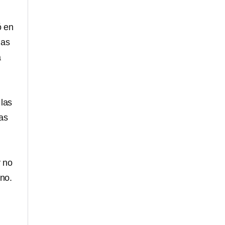
ó en
has
a
 las
las
y no
rno.