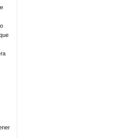
se
ho
 que
era
tener