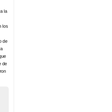
a la
 los
o de
ra
 que
e de
aron