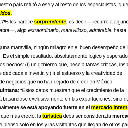
tro país refutó a ese y al resto de los especialistas, qui
idos
.
4.7% les parece
sorprendente
, es decir —recurro a algun
labra—, algo
extraordinario
,
maravilloso
,
admirable
, hasta
guna maravilla, ningún milagro en el buen desempeño de 
Es el simple resultado, absolutamente lógico y esperado
s hechos: (i) un gobierno que, pese a tantas críticas, insp
 dedicada a invertir, y (ii) el esfuerzo y la creatividad de
de negocios que no han dejado de creer en México.
uintana
: “Estos datos muestran que el crecimiento de la
á basándose exclusivamente en las exportaciones, sino q
inalmente
se está apoyando fuerte en el
mercado intern
d que más creció, la
turística
deba ser considerada
merca
 pienso solo en los y las visitantes que llegan de otros pa