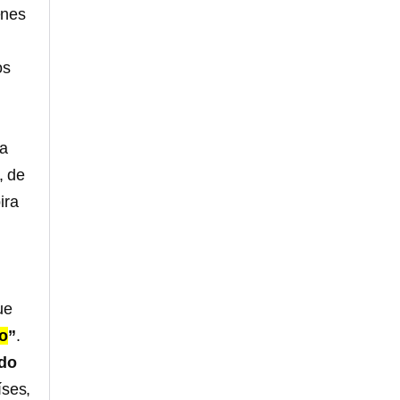
enes
os
la
, de
ira
ue
o
”
.
do
íses,