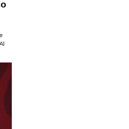
co
e
Al