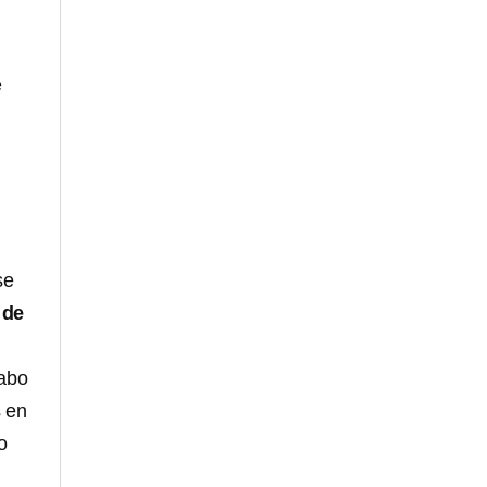
e
se
 de
Cabo
s en
o