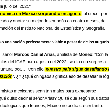
 julio del 2021″.
onómica en México sorprendió en agosto
, al crecer por
ticado y anotar su mejor desempeño en cuatro meses, de
mación del Instituto Nacional de Estadística y Geografía
a o una nación perfectamente viable a pesar de de los auguri
al señor
Marcos Daniel Arias
, analista de
Monex
: “Con la
datos del IGAE para agosto del 2022, se dio una sorpresa
untura local… Con ello,
nuestro país sigue desafiando 
ración
”. ¿? ¿Qué chingaos significa eso de desafiar la lóg
omistas mexicanos sean tan malos para expresarse
é quiso decir el señor Arias? Quizá que según sus datos
ideológicos que teóricos, México no podía crecer tanto.