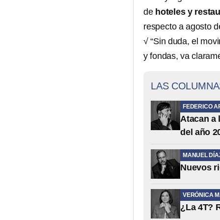
de
hoteles y resta
respecto a agosto de
√ “Sin duda, el movi
y fondas, va clarame
LAS COLUMNA
FEDERICO A
Atacan a 
del año 2
MANUEL DÍA
Nuevos ri
VERÓNICA 
¿La 4T? R