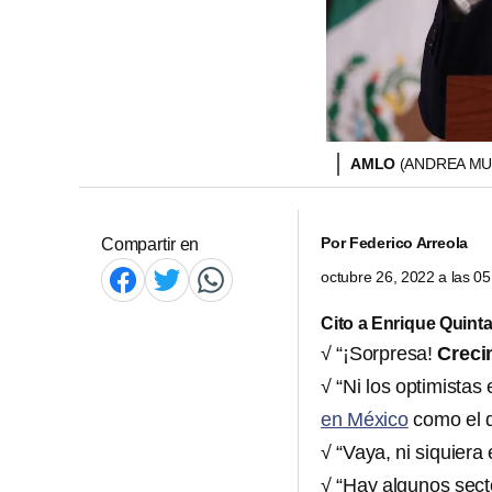
AMLO
(ANDREA MU
Por
Federico Arreola
Compartir en
octubre 26, 2022 a las 0
Cito a Enrique Quinta
√ “¡Sorpresa!
Creci
√ “Ni los optimista
en México
como el q
√ “Vaya, ni siquiera
√ “Hay algunos sect