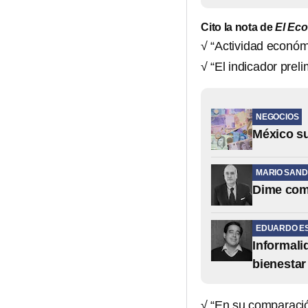
Cito la nota de
El Ec
√ “Actividad económ
√ “El indicador prel
NEGOCIOS
México su
MARIO SAN
Dime como
EDUARDO E
Informali
bienestar
√ “En su comparació