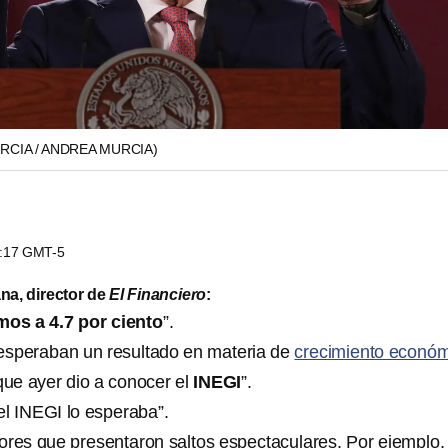
RCIA / ANDREA MURCIA)
5:17 GMT-5
na, director de
El Financiero
:
mos a 4.7 por ciento
”.
s esperaban un resultado en materia de
crecimiento econó
ue ayer dio a conocer el
INEGI
”.
 el INEGI lo esperaba”.
ores que presentaron saltos espectaculares. Por ejemplo, 