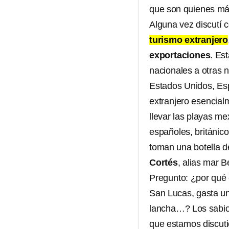
que son quienes má
Alguna vez discutí 
turismo extranjero
exportaciones
. Es
nacionales a otras n
Estados Unidos, Esp
extranjero esencial
llevar las playas m
españoles, británic
toman una botella d
Cortés
, alias mar B
Pregunto: ¿por qué
San Lucas, gasta un
lancha…? Los sabios
que estamos discuti