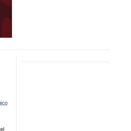
mico
el