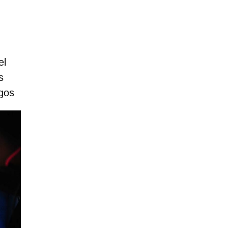
el
s
sgos