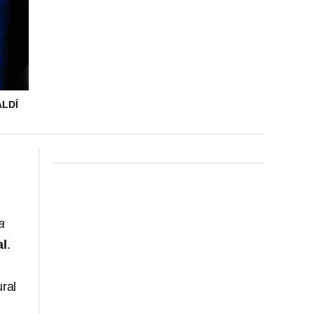
ALDÍ
a
al
.
ural