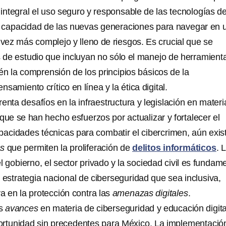
ntegral el uso seguro y responsable de las tecnologías de
la capacidad de las nuevas generaciones para navegar en 
 vez más complejo y lleno de riesgos. Es crucial que se
de estudio que incluyan no sólo el manejo de herramient
ién la comprensión de los principios básicos de la
nsamiento crítico en línea y la ética digital.
enta desafíos en la infraestructura y legislación en materi
ue se han hecho esfuerzos por actualizar y fortalecer el
apacidades técnicas para combatir el cibercrimen, aún exis
as
que permiten la proliferación de
delitos informáticos
. 
l gobierno, el sector privado y la sociedad civil es fundam
 estrategia nacional de ciberseguridad que sea inclusiva,
va en la protección contra las
amenazas digitales
.
os
avances
en materia de ciberseguridad y educación digita
ortunidad sin precedentes para México. La implementació