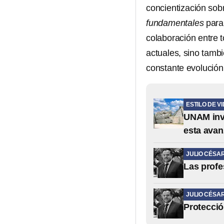
concientización sobr
fundamentales
para
colaboración entre t
actuales, sino tambi
constante evolución
ESTILO DE V
UNAM inve
esta avan
JULIO CÉSA
Las profe
JULIO CÉSA
Protecció