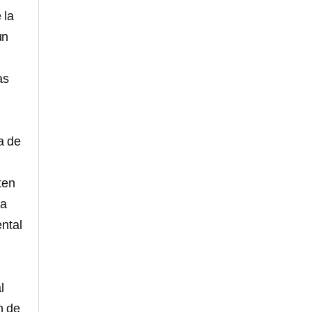
 la
un
as
a de
ten
La
ental
l
n de