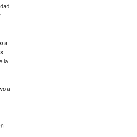
idad
r
o a
es
e la
ivo a
en