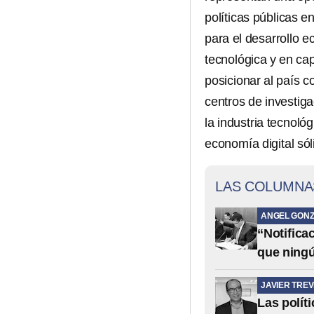
políticas públicas e
para el desarrollo e
tecnológica y en ca
posicionar al país c
centros de investig
la industria tecnol
economía digital sól
LAS COLUMNA
ANGEL GONZ
“Notifica
que ning
JAVIER TREV
Las polít