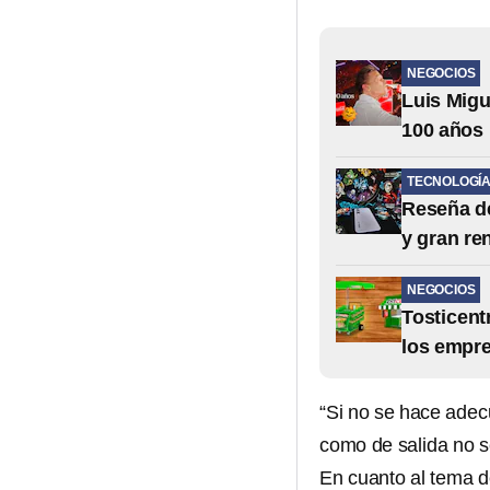
NEGOCIOS
Luis Migu
100 años
TECNOLOGÍ
Reseña de
y gran re
NEGOCIOS
Tosticent
los empr
“Si no se hace adec
como de salida no s
En cuanto al tema d