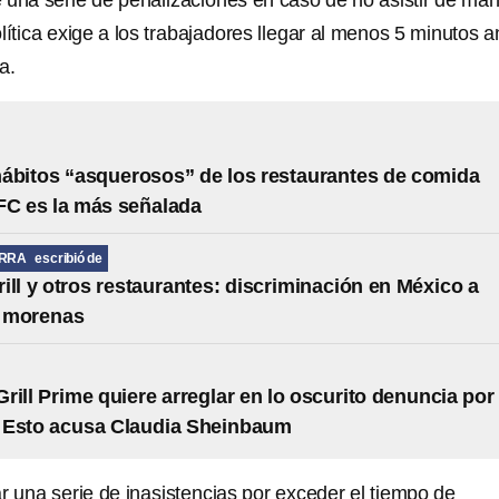
 una serie de penalizaciones en caso de no asistir de ma
lítica exige a los trabajadores llegar al menos 5 minutos a
a.
ábitos “asquerosos” de los restaurantes de comida
FC es la más señalada
ARRA
escribió de
ill y otros restaurantes: discriminación en México a
 morenas
rill Prime quiere arreglar en lo oscurito denuncia por
 Esto acusa Claudia Sheinbaum
 una serie de inasistencias por exceder el tiempo de