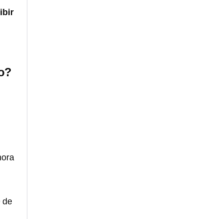
ibir
do?
hora
9 de