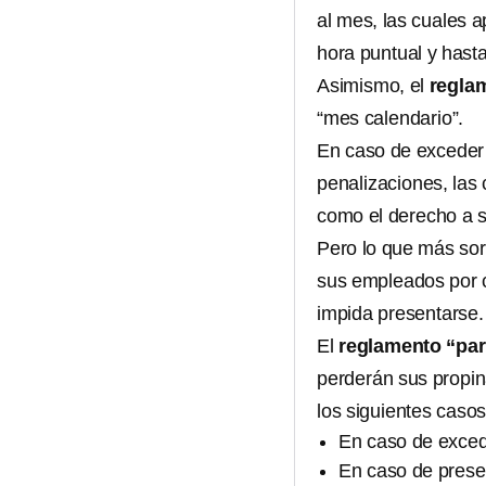
al mes, las cuales a
hora puntual y hast
Asimismo, el
regla
“mes calendario”.
En caso de exceder 
penalizaciones, la
como el derecho a s
Pero lo que más so
sus empleados por 
impida presentarse.
El
reglamento “par
perderán sus propin
los siguientes casos
En caso de exced
En caso de presen