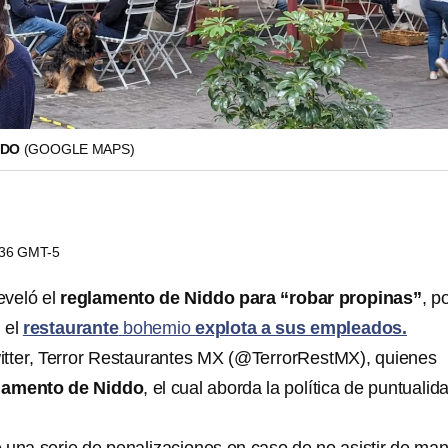
DDO
(GOOGLE MAPS)
1:36 GMT-5
eveló el
reglamento de Niddo para “robar propinas”
, p
 el
restaurante
bohemio
explota a sus empleados.
itter, Terror Restaurantes MX (@TerrorRestMX), quienes
lamento de Niddo
, el cual aborda la política de puntualid