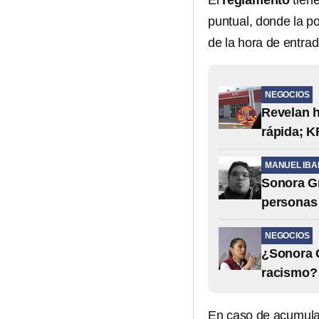
El
reglamento
tiene
puntual, donde la po
de la hora de entrad
NEGOCIOS
Revelan h
rápida; K
MANUEL IB
Sonora Gr
personas
NEGOCIOS
¿Sonora G
racismo?
En caso de acumular