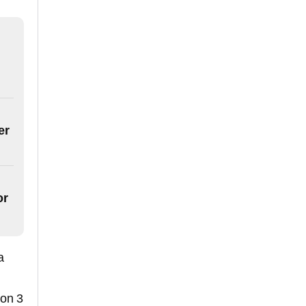
er
or
a
con 3