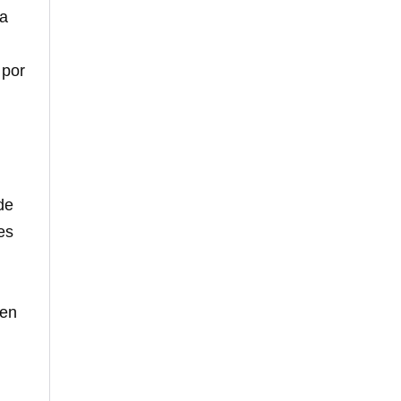
la
 por
de
es
 en