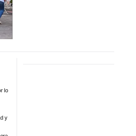
or lo
ad y