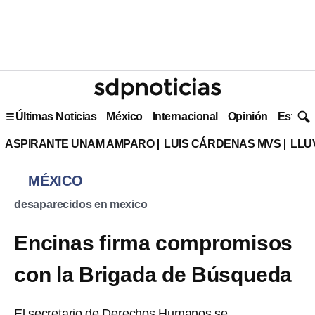
Últimas Noticias
México
Internacional
Opinión
Estilo 
ASPIRANTE UNAM AMPARO
LUIS CÁRDENAS MVS
LLU
MÉXICO
desaparecidos en mexico
Encinas firma compromisos
con la Brigada de Búsqueda
El secretario de Derechos Humanos se