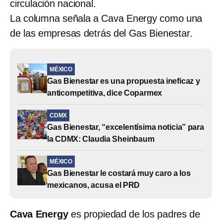
circulación nacional.
La columna señala a Cava Energy como una
de las empresas detrás del Gas Bienestar.
MÉXICO
Gas Bienestar es una propuesta ineficaz y
anticompetitiva, dice Coparmex
CDMX
Gas Bienestar, “excelentísima noticia” para
la CDMX: Claudia Sheinbaum
MÉXICO
Gas Bienestar le costará muy caro a los
mexicanos, acusa el PRD
Cava Energy
es propiedad de los padres de