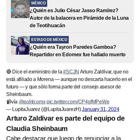
MÉXICO
¿Quién es Julio César Jasso Ramírez?
Autor de la balacera en Pirámide de la Luna
de Teotihuacán
ESTADO DE MÉXICO
¿Quién era Tayron Paredes Gamboa?
Repartidor en Edomex fue hallado muerto
🔴 Dice el exministro de la
#SCJN
Arturo Zaldívar, que no
está afiliado a Morena — aunque no descarta hacerlo en el
futuro — y que sólo forma parte del consejo asesor de
Sheinbaum.
📹vía
@politicomx
pic.twitter.com/CP4gfMPeWe
— LupitaJuarez (@LupitaJuarezH)
January 31, 2024
Arturo Zaldívar es parte del equipo de
Claudia Sheinbaum
Cabe destacar que luego de renunciar a la