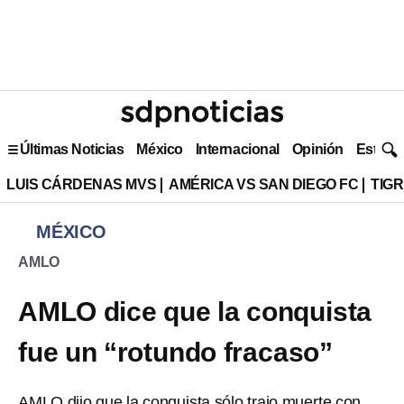
Últimas Noticias
México
Internacional
Opinión
Estilo 
LUIS CÁRDENAS MVS
AMÉRICA VS SAN DIEGO FC
TIG
MÉXICO
AMLO
AMLO dice que la conquista
fue un “rotundo fracaso”
AMLO dijo que la conquista sólo trajo muerte con