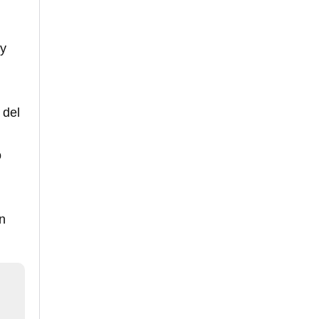
 y
 del
o
an