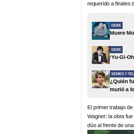
requerido a finales
GEEK
Muere Mot
GEEK
‘Yu-Gi-Oh
SERIES Y TE
¿Quién fu
murió a l
El primer trabajo d
Wagner; la obra fue 
dúo al frente de un