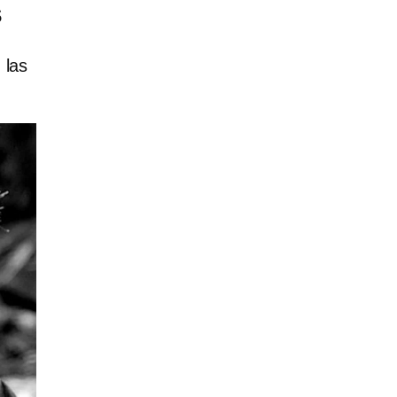
s
 las