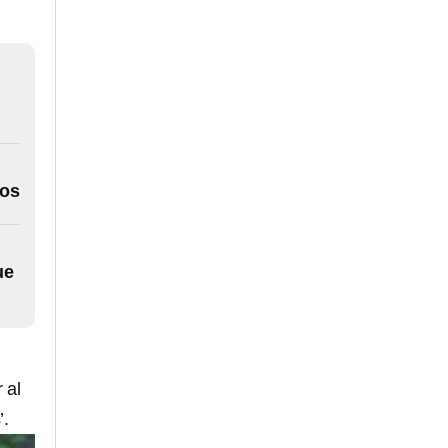
ños
ue
 al
’.