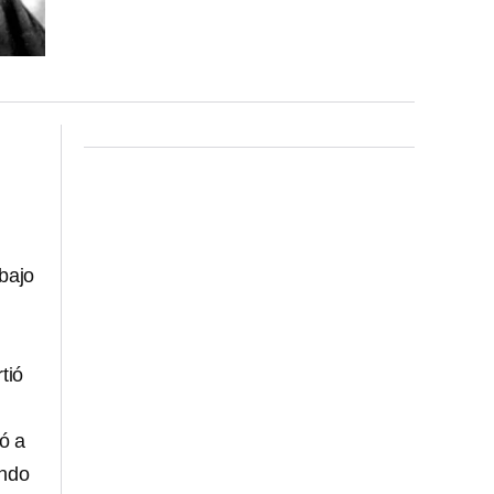
bajo
tió
vó a
endo