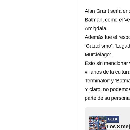
Alan Grant sería enc
Batman, como el Ven
Amigdala.
Además fue el respo
‘Cataclismo’, ‘Legad
Murciélago’.
Esto sin mencionar 
villanos de la cult
Terminator’ y ‘Batm
Y claro, no podemos
parte de su personal
GEEK
Los 8 mej