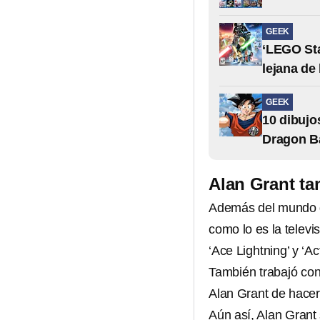
GEEK
‘LEGO Sta
lejana de
GEEK
10 dibujo
Dragon Ba
Alan Grant ta
Además del mundo 
como lo es la televi
‘Ace Lightning’ y ‘A
También trabajó co
Alan Grant de hacer
Aún así, Alan Grant