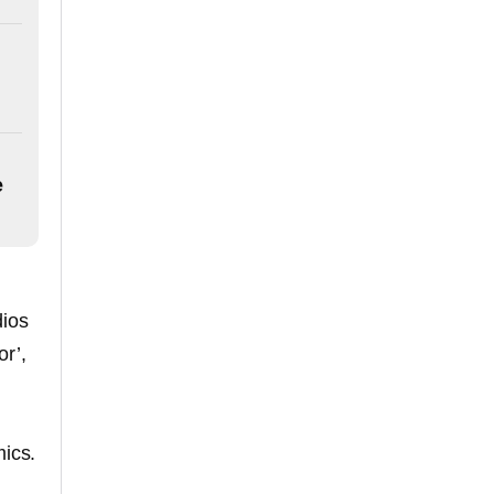
e
dios
or’,
mics.