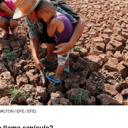
ALTON / EFE / EFE)
e llama canícula?