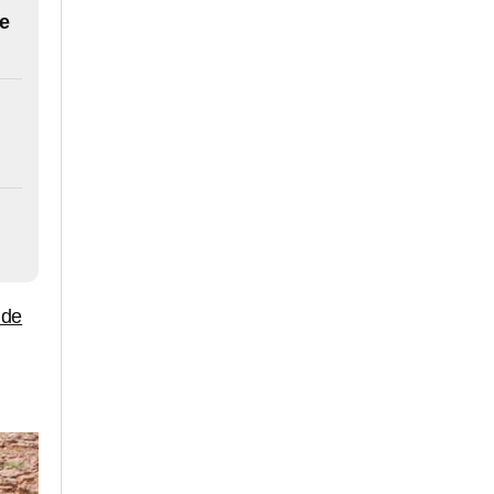
te
 de