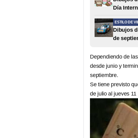
Día Inter
ESTILO DE V
Dibujos d
de septi
Dependiendo de las 
desde junio y termi
septiembre.
Se tiene previsto q
de julio al jueves 11