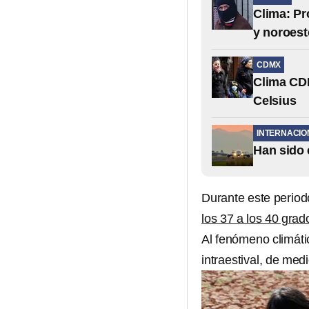
Clima: Pro
y noroest
CDMX
Clima CDM
Celsius
INTERNACIO
Han sido 
Durante este period
los 37 a los 40 grad
Al fenómeno climáti
intraestival, de medi