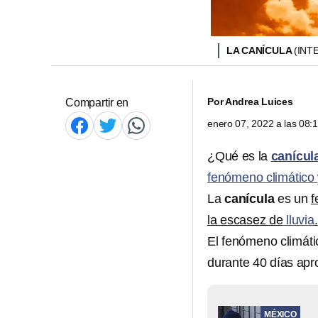
LA CANÍCULA
(INT
Por
Andrea Luices
Compartir en
enero 07, 2022 a las 08
¿Qué es la
canícul
fenómeno climático
La
canícula
es un
f
la escasez de
lluvia
.
El fenómeno climáti
durante 40 días ap
MÉXICO