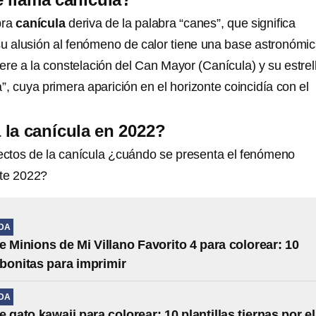
bra
canícula
deriva de la palabra “canes”, que significa
su alusión al fenómeno de calor tiene una base astronómic
ere a la constelación del Can Mayor (Canícula) y su estrel
”, cuya primera aparición en el horizonte coincidía con el
la canícula en 2022?
fectos de la canícula ¿cuándo se presenta el fenómeno
ste 2022?
IDA
e Minions de Mi Villano Favorito 4 para colorear: 10
s bonitas para imprimir
IDA
 gato kawaii para colorear: 10 plantillas tiernas por el