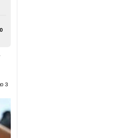
30
r
go 3