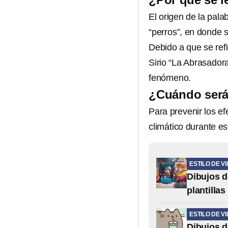
El origen de la pala
“perros”, en donde 
Debido a que se refi
Sirio “La Abrasadora
fenómeno.
¿Cuándo será 
Para prevenir los e
climático durante e
ESTILO DE V
Dibujos d
plantilla
ESTILO DE V
Dibujos de