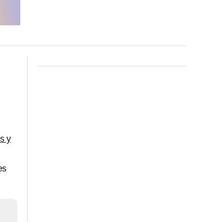
s y
es