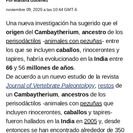
Por
Mariana Gutierrez
noviembre 09, 2020 a las 10:44 GMT-6
Una nueva investigación ha sugerido que el
origen
del
Cambaytherium
,
ancestro
de los
perisodáctilos
-
animales con pezuñas
- entre
los que se incluyen
caballos
, rinocerontes y
tapires, habría evolucionado
en la
India
entre
66
y 56
millones de años
.
De acuerdo a un nuevo estudio de la revista
Journal of Vertebrate Paleontology
,
restos
de
un
Cambaytherium
,
ancestros
de los
perisodáctilos -animales con
pezuñas
que
incluyen rinocerontes,
caballos
y tapires-
fueron hallados en la
India
en
2005
y, desde
entonces se han encontrado alrededor de 350