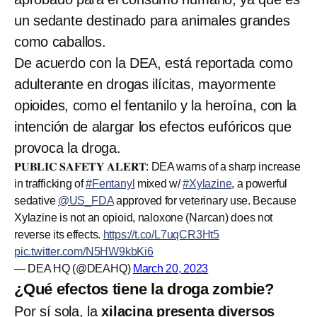
un sedante destinado para animales grandes
como caballos.
De acuerdo con la DEA, está reportada como
adulterante en drogas ilícitas, mayormente
opioides, como el fentanilo y la heroína, con la
intención de alargar los efectos eufóricos que
provoca la droga.
𝐏𝐔𝐁𝐋𝐈𝐂 𝐒𝐀𝐅𝐄𝐓𝐘 𝐀𝐋𝐄𝐑𝐓: DEA warns of a sharp increase
in trafficking of
#Fentanyl
mixed w/
#Xylazine
, a powerful
sedative
@US_FDA
approved for veterinary use. Because
Xylazine is not an opioid, naloxone (Narcan) does not
reverse its effects.
https://t.co/L7uqCR3Ht5
pic.twitter.com/N5HW9kbKi6
— DEA HQ (@DEAHQ)
March 20, 2023
¿Qué efectos tiene la droga zombie?
Por sí sola, la
xilacina presenta diversos