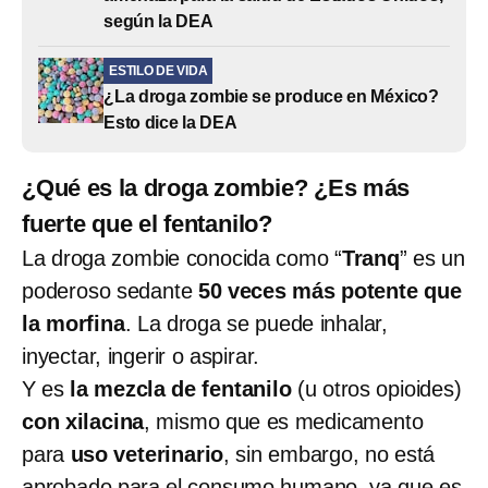
según la DEA
ESTILO DE VIDA
¿La droga zombie se produce en México?
Esto dice la DEA
¿Qué es la droga zombie? ¿Es más
fuerte que el fentanilo?
La droga zombie conocida como “
Tranq
” es un
poderoso sedante
50 veces más potente que
la morfina
. La droga se puede inhalar,
inyectar, ingerir o aspirar.
Y es
la mezcla de fentanilo
(u otros opioides)
con xilacina
, mismo que es medicamento
para
uso veterinario
, sin embargo, no está
aprobado para el consumo humano, ya que es