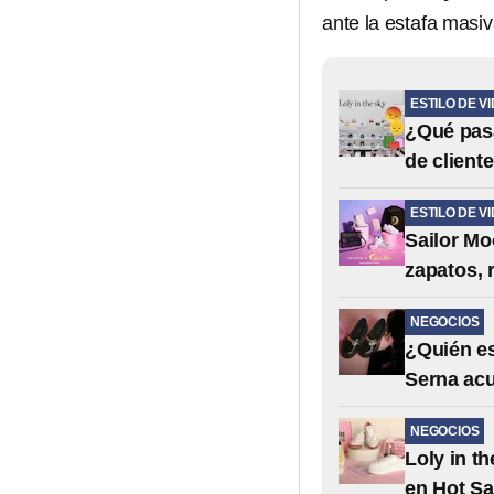
ante la estafa masi
ESTILO DE V
¿Qué pasa
de client
ESTILO DE V
Sailor Mo
zapatos, 
NEGOCIOS
¿Quién es
Serna acu
NEGOCIOS
Loly in t
en Hot Sa