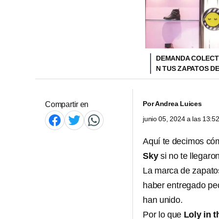
DEMANDA COLECTIV
N TUS ZAPATOS DE
Por
Andrea Luices
Compartir en
junio 05, 2024 a las 13:
Aquí te decimos có
Sky
si no te llegar
La marca de zapatos
haber entregado ped
han unido.
Por lo que
Loly in 