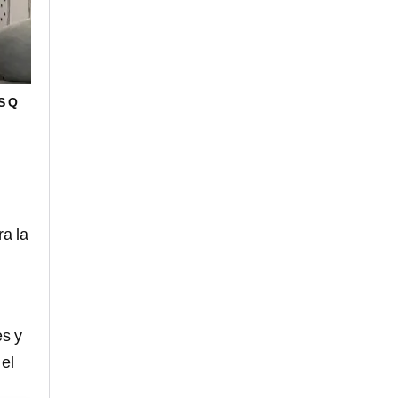
S Q
a la
es y
el