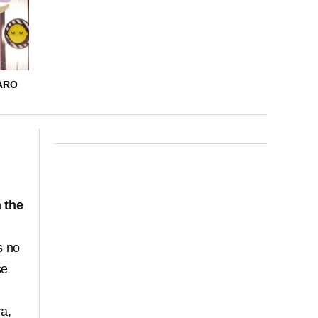
GARO
 the
s no
se
a,