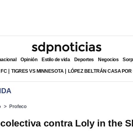
nacional
Opinión
Estilo de vida
Deportes
Negocios
Sorp
 FC
TIGRES VS MINNESOTA
LÓPEZ BELTRÁN CASA POR
IDA
o
Profeco
olectiva contra Loly in the S