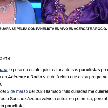
UARA SE PELEA CON PANELISTA EN VIVO EN ACÉRCATE A ROCÍO.
5 GMT-6
uara
le puso un estate quieto a una de sus
panelistas
por
a en
Acércate a Rocío
y le dejó claro que es su programa
a.
 del
5 de marzo
del 2024 llamado “Mis cuñadas me quiere
 Rocío Sánchez Azuara volvió a entrar en polémica, pero a
na panelista.