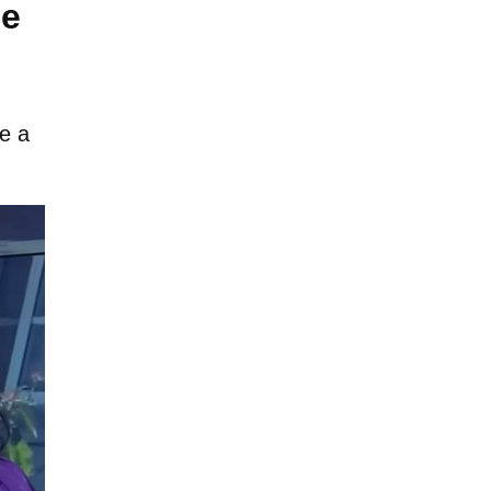
de
e a