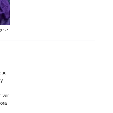
(ESP
que
 y
n ver
hora