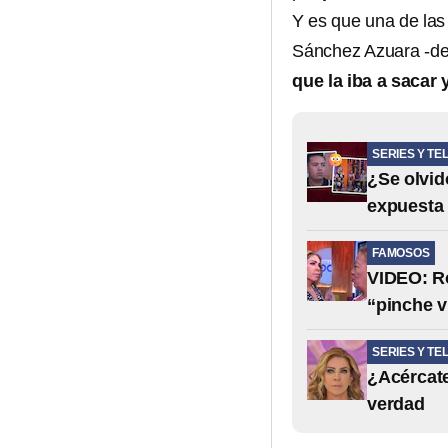
Y es que una de las
Sánchez Azuara -de 
que la iba a sacar 
SERIES Y TE
¿Se olvid
expuesta 
FAMOSOS
VIDEO: Ro
“pinche v
SERIES Y TE
¿Acércate
verdad