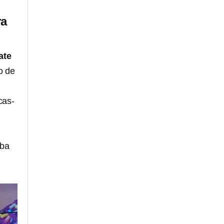
ra
ate
o de
cas-
aba