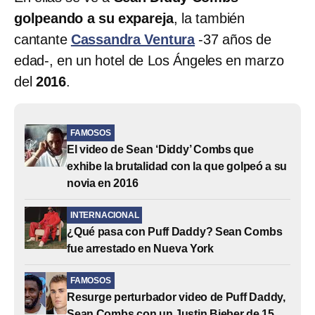
golpeando a su expareja
, la también
cantante
Cassandra Ventura
-37 años de
edad-, en un hotel de Los Ángeles en marzo
del
2016
.
FAMOSOS
El video de Sean ‘Diddy’ Combs que
exhibe la brutalidad con la que golpeó a su
novia en 2016
INTERNACIONAL
¿Qué pasa con Puff Daddy? Sean Combs
fue arrestado en Nueva York
FAMOSOS
Resurge perturbador video de Puff Daddy,
Sean Combs con un Justin Bieber de 15