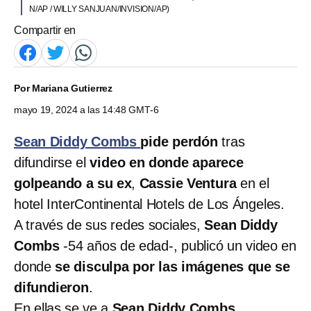
N/AP / WILLY SANJUAN/INVISION/AP)
Compartir en
Por
Mariana Gutierrez
mayo 19, 2024 a las 14:48 GMT-6
Sean Diddy Combs
pide perdón
tras
difundirse el
video en donde aparece
golpeando a su ex
,
Cassie Ventura
en el
hotel InterContinental Hotels de Los Ángeles.
A través de sus redes sociales,
Sean Diddy
Combs
-54 años de edad-, publicó un video en
donde
se disculpa por las imágenes que se
difundieron
.
En ellas se ve a
Sean Diddy Combs