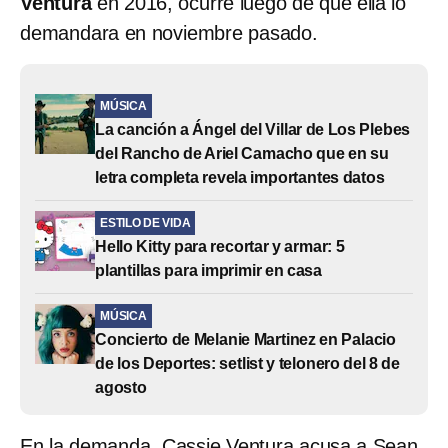
Ventura
en 2016, ocurre luego de que ella lo
demandara en noviembre pasado.
MÚSICA
La canción a Ángel del Villar de Los Plebes
del Rancho de Ariel Camacho que en su
letra completa revela importantes datos
ESTILO DE VIDA
Hello Kitty para recortar y armar: 5
plantillas para imprimir en casa
MÚSICA
Concierto de Melanie Martinez en Palacio
de los Deportes: setlist y telonero del 8 de
agosto
En la demanda, Cassie Ventura acusa a Sean