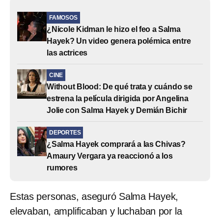
FAMOSOS
¿Nicole Kidman le hizo el feo a Salma
Hayek? Un video genera polémica entre
las actrices
CINE
Without Blood: De qué trata y cuándo se
estrena la película dirigida por Angelina
Jolie con Salma Hayek y Demián Bichir
DEPORTES
¿Salma Hayek comprará a las Chivas?
Amaury Vergara ya reaccionó a los
rumores
Estas personas, aseguró Salma Hayek,
elevaban, amplificaban y luchaban por la