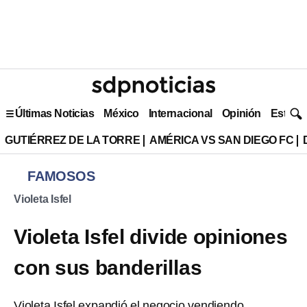
Últimas Noticias
México
Internacional
Opinión
Estilo 
GUTIÉRREZ DE LA TORRE
AMÉRICA VS SAN DIEGO FC
FAMOSOS
Violeta Isfel
Violeta Isfel divide opiniones
con sus banderillas
Violeta Isfel expandió el negocio vendiendo