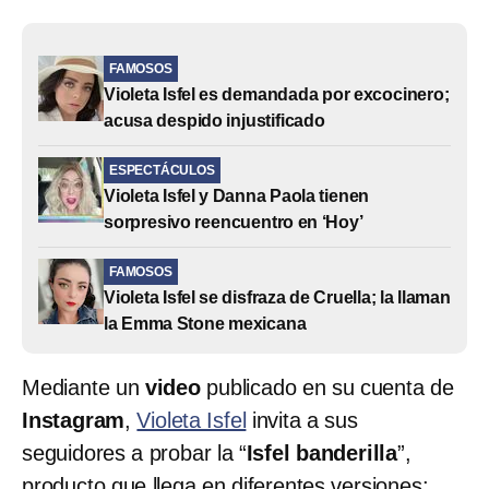
FAMOSOS
Violeta Isfel es demandada por excocinero;
acusa despido injustificado
ESPECTÁCULOS
Violeta Isfel y Danna Paola tienen
sorpresivo reencuentro en ‘Hoy’
FAMOSOS
Violeta Isfel se disfraza de Cruella; la llaman
la Emma Stone mexicana
Mediante un
video
publicado en su cuenta de
Instagram
,
Violeta Isfel
invita a sus
seguidores a probar la “
Isfel banderilla
”,
producto que llega en diferentes versiones: