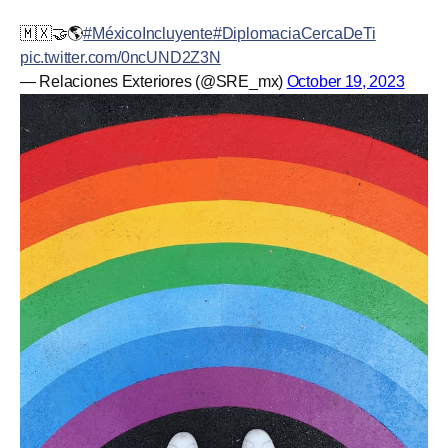
🇲🇽🤝🌎
#MéxicoIncluyente
#DiplomaciaCercaDeTi
pic.twitter.com/0ncUND2Z3N
— Relaciones Exteriores (@SRE_mx)
October 19, 2023