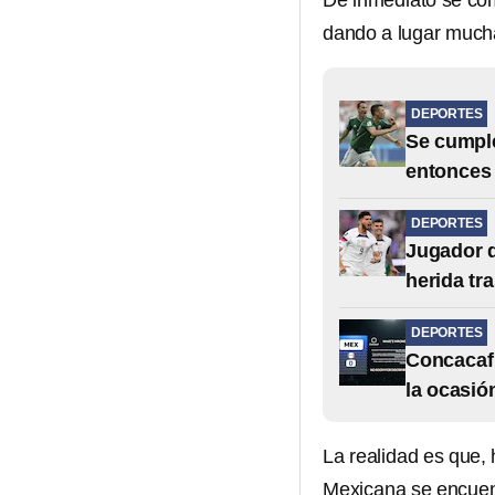
De inmediato se co
dando a lugar mucha
DEPORTES
Se cumple
entonces
DEPORTES
Jugador q
herida tr
DEPORTES
Concacaf 
la ocasió
La realidad es que, 
Mexicana se encuen