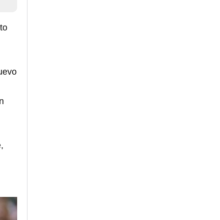
to
nuevo
n
,