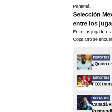
Panamá
.
Selección Me
entre los jug
Entre los jugadores
Copa Oro se encue
DEPORTES
¿Quién es
DEPORTES
FOX trans
DEPORTES
Canadá vs
Premundi