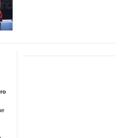
ro
ue