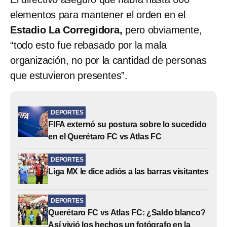
elementos para mantener el orden en el
Estadio La Corregidora,
pero obviamente,
“todo esto fue rebasado por la mala
organización, no por la cantidad de personas
que estuvieron presentes”.
DEPORTES
FIFA externó su postura sobre lo sucedido
en el Querétaro FC vs Atlas FC
DEPORTES
Liga MX le dice adiós a las barras visitantes
DEPORTES
Querétaro FC vs Atlas FC: ¿Saldo blanco?
Así vivió los hechos un fotógrafo en la