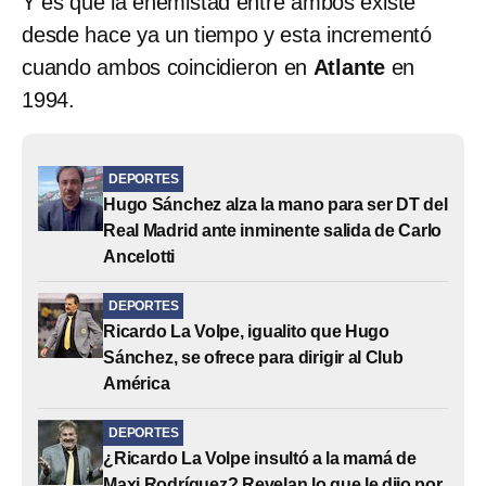
Y es que la enemistad entre ambos existe
desde hace ya un tiempo y esta incrementó
cuando ambos coincidieron en
Atlante
en
1994.
DEPORTES
Hugo Sánchez alza la mano para ser DT del
Real Madrid ante inminente salida de Carlo
Ancelotti
DEPORTES
Ricardo La Volpe, igualito que Hugo
Sánchez, se ofrece para dirigir al Club
América
DEPORTES
¿Ricardo La Volpe insultó a la mamá de
Maxi Rodríguez? Revelan lo que le dijo por