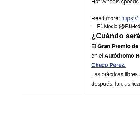
Hot Wheels speeds in
Read more:
https://
— F1 Media (@F1Med
¿Cuándo será 
El
Gran Premio de
en el
Autódromo H
Checo Pérez.
Las prácticas libres
después, la clasific