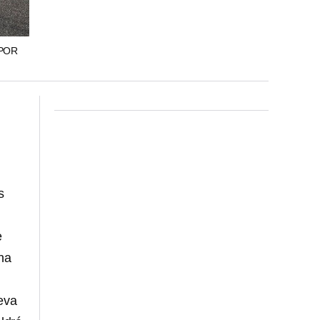
EPOR
s
e
na
eva