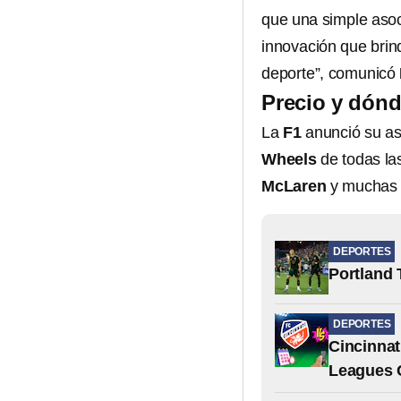
que una simple asoci
innovación que brin
deporte”, comunicó
Precio y dónd
La
F1
anunció su as
Wheels
de todas la
McLaren
y muchas
DEPORTES
Portland 
DEPORTES
Cincinnat
Leagues 