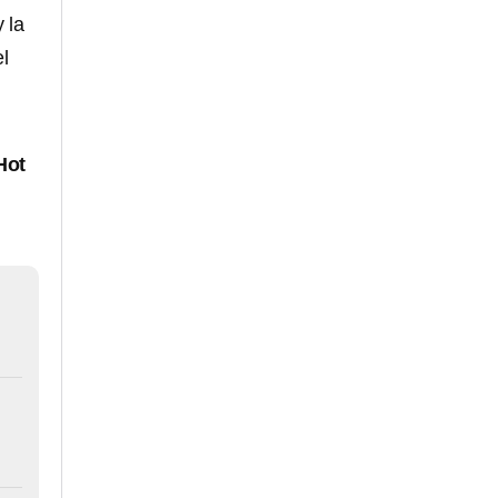
 la
l
Hot