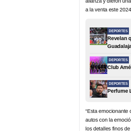
alianza y dieron un
a la venta este 2024
DEPORTES
Revelan q
Guadalaja
DEPORTES
Club Amér
DEPORTES
Perfume L
“Esta emocionante c
autos con la emoció
los detalles finos 