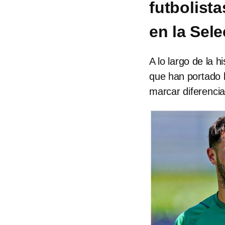
futbolist
en la Sel
A lo largo de la h
que han portado l
marcar diferenci