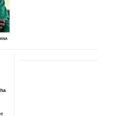
CANA
 ha
ue