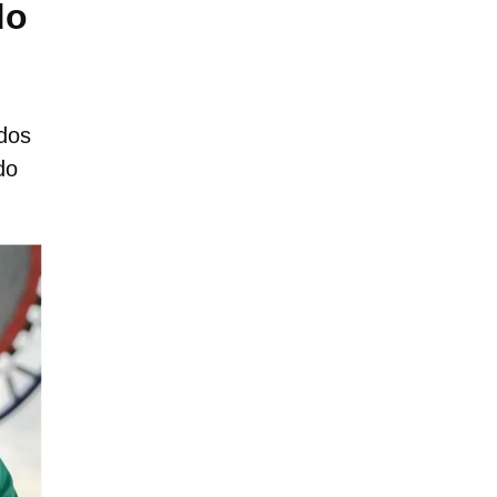
do
ados
do