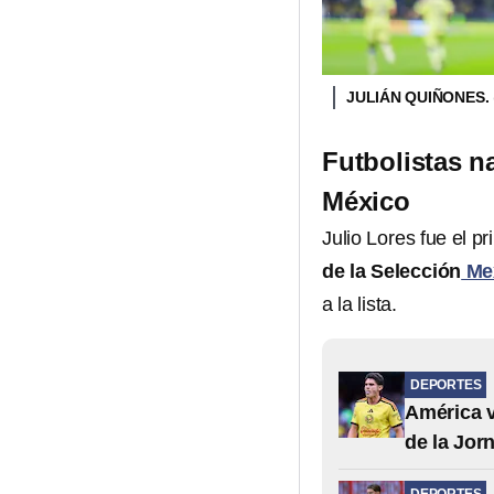
JULIÁN QUIÑONES.
Futbolistas n
México
Julio Lores fue el pr
de la Selección
Mex
a la lista.
DEPORTES
América v
de la Jor