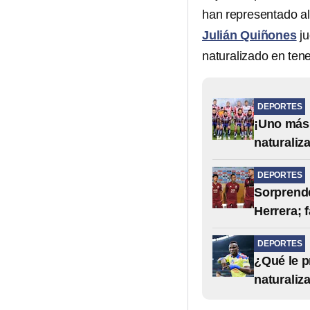
han representado al t
Julián Quiñones
ju
naturalizado en tene
DEPORTES
¡Uno más!
naturaliz
DEPORTES
Sorprende
Herrera; 
DEPORTES
¿Qué le p
naturaliz