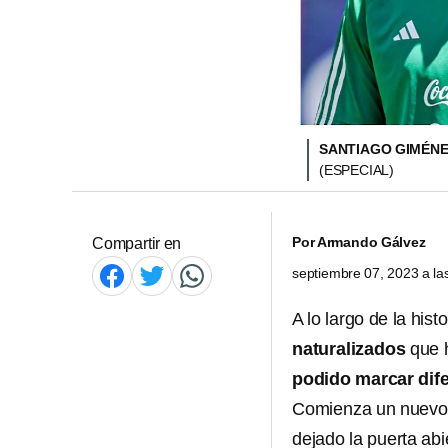
SANTIAGO GIMÉNE
(ESPECIAL)
Por
Armando Gálvez
Compartir en
septiembre 07, 2023 a l
A lo largo de la hist
naturalizados
que h
podido
marcar dife
Comienza un nuevo p
dejado la puerta abi