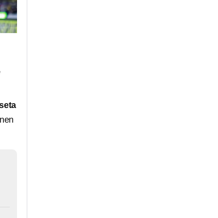
e
seta
unen