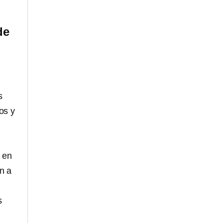
de
s
os y
r en
n a
s