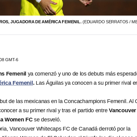
OS, JUGADORA DE AMÉRICA FEMENIL.
(EDUARDO SERRATOS / M
8:08 GMT-6
s Femenil
ya comenzó y uno de los debuts más esperad
rica Femenil
.
Las Águilas ya conocen a su primer rival en
debut de las mexicanas en la Concachampions Femenil. Al 
onocer a su primer rival y tras el partido entre
Vancouver
za Women FC
se desveló.
atoria, Vancouver Whitecaps FC de Canadá derrotó por la