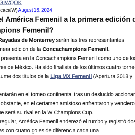
HIfGIWQOK
cacafW)
August 16, 2024
l América Femenil a la primera edición 
pions Femenil?
 Rayadas de Monterrey
serán las tres representantes
mera edición de la
Concachampions Femenil.
 presenta en la Concachampions Femenil como uno de lo
s de México. Ha sido finalista de los últimos cuatro torne
ume dos títulos de la
Liga MX Femenil
(Apertura 2018 y
ntarán en el torneo continental tras un deslucido acciona
bstante, en el certamen amistoso enfrentaron y venciero
e será su rival en la W Champions Cup.
 regular, América Femenil enderezó el rumbo y registró do
as con cuatro goles de diferencia cada una.