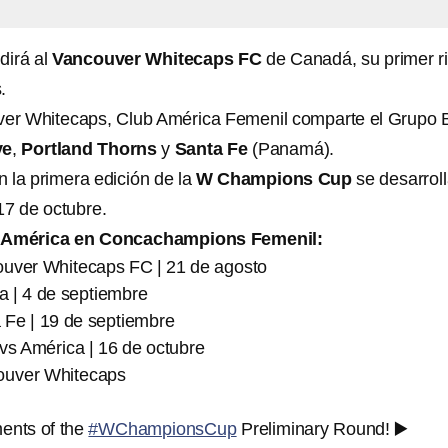
dirá al
Vancouver Whitecaps FC
de Canadá, su primer ri
.
r Whitecaps, Club América Femenil comparte el Grupo 
ve
,
Portland Thorns
y
Santa Fe
(Panamá).
n la primera edición de la
W Champions Cup
se desarrol
17 de octubre.
 América en Concachampions Femenil:
uver Whitecaps FC | 21 de agosto
a | 4 de septiembre
 Fe | 19 de septiembre
s América | 16 de octubre
ouver Whitecaps
ents of the
#WChampionsCup
Preliminary Round! ▶️