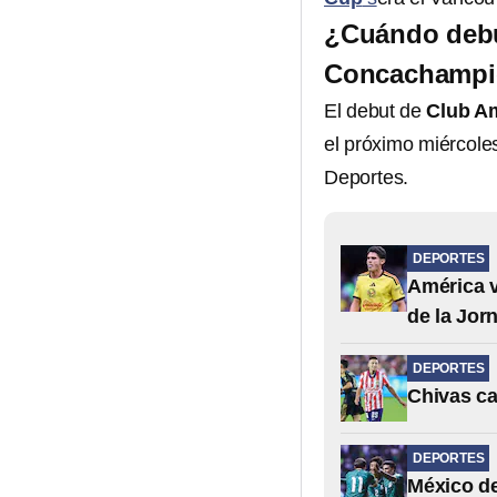
¿Cuándo debu
Concachampi
El debut de
Club Am
el próximo miércole
Deportes.
DEPORTES
América v
de la Jor
DEPORTES
Chivas ca
DEPORTES
México de