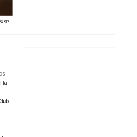
EXSP
os
 la
Club