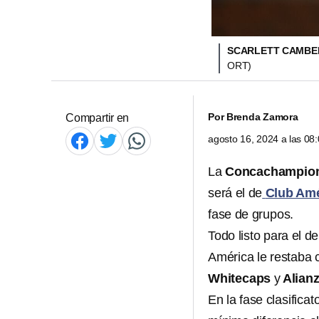
SCARLETT CAMBER
ORT)
Por
Brenda Zamora
Compartir en
agosto 16, 2024 a las 0
La
Concachampion
será el de
Club Amé
fase de grupos.
Todo listo para el 
América le restaba c
Whitecaps
y
Alian
En la fase clasific