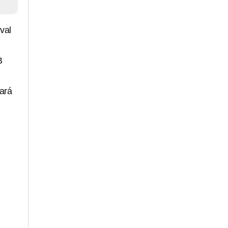
val
B
lará