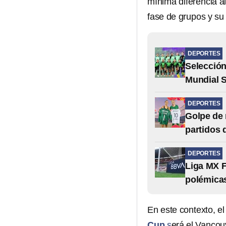
mínima diferencia al
fase de grupos y su
DEPORTES
Selección
Mundial 
DEPORTES
Golpe de 
partidos
DEPORTES
Liga MX 
polémica
En este contexto, el
Cup
s
erá el Vanco