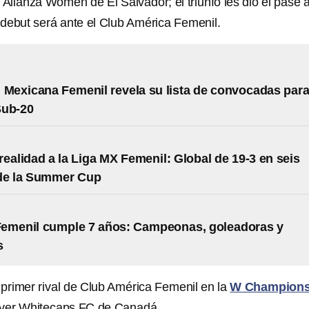
 Alianza Women de El Salvador; el triunfo les dio el pase a
 debut será ante el Club América Femenil.
 Mexicana Femenil revela su lista de convocadas par
Sub-20
realidad a la Liga MX Femenil: Global de 19-3 en seis
 de la Summer Cup
Femenil cumple 7 años: Campeonas, goleadoras y
s
 primer rival de Club América Femenil en la
W Champion
uver Whitecaps FC de Canadá.