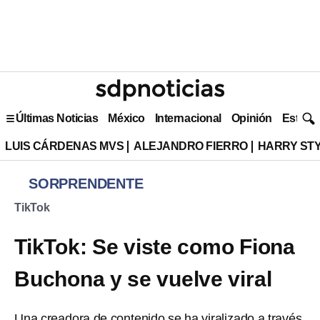
Últimas Noticias
México
Internacional
Opinión
Estilo 
LUIS CÁRDENAS MVS
ALEJANDRO FIERRO
HARRY ST
SORPRENDENTE
TikTok
TikTok: Se viste como Fiona
Buchona y se vuelve viral
Una creadora de contenido se ha viralizado a través