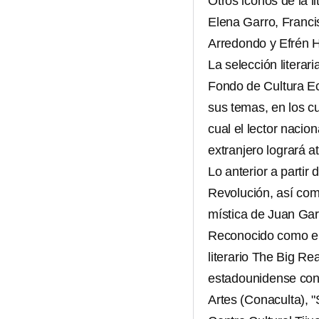
Otros iconos de la l
Elena Garro, Franci
Arredondo y Efrén 
La selección literar
Fondo de Cultura Ec
sus temas, en los cu
cual el lector nacio
extranjero logrará a
Lo anterior a partir 
Revolución, así como
mística de Juan Ga
Reconocido como el
literario The Big R
estadounidense con e
Artes (Conaculta), 