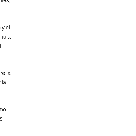
ntes,
 y el
ino a
l
re la
 la
smo
s