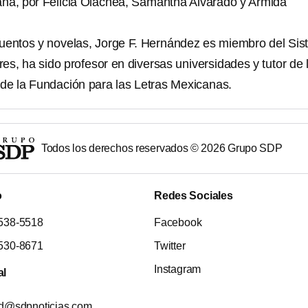
uana, por Felicia Olachea, Samantha Alvarado y Armida
uentos y novelas, Jorge F. Hernández es miembro del Si
s, ha sido profesor en diversas universidades y tutor de 
de la Fundación para las Letras Mexicanas.
Todos los derechos reservados ©
2026
Grupo SDP
o
Redes Sociales
538-5518
Facebook
530-8671
Twitter
Instagram
al
ad@sdpnoticias.com