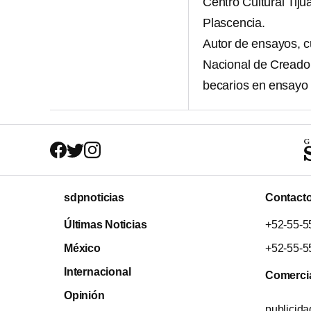
Centro Cultural Tij
Plascencia.
Autor de ensayos, c
Nacional de Creadore
becarios en ensayo 
sdpnoticias
Contact
Últimas Noticias
+52-55-5
México
+52-55-5
Internacional
Comerci
Opinión
publicid