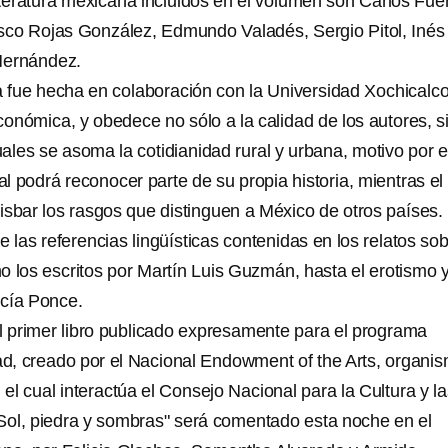
iteratura mexicana incluidos en el volumen son Carlos Fue
sco Rojas González, Edmundo Valadés, Sergio Pitol, Inés
Hernández.
ia fue hecha en colaboración con la Universidad Xochicalco
onómica, y obedece no sólo a la calidad de los autores, s
ales se asoma la cotidianidad rural y urbana, motivo por e
nal podrá reconocer parte de su propia historia, mientras el
tisbar los rasgos que distinguen a México de otros países.
de las referencias lingüísticas contenidas en los relatos sob
 los escritos por Martín Luis Guzmán, hasta el erotismo y
rcía Ponce.
 primer libro publicado expresamente para el programa
ead, creado por el Nacional Endowment of the Arts, organi
l cual interactúa el Consejo Nacional para la Cultura y la
"Sol, piedra y sombras" será comentado esta noche en el