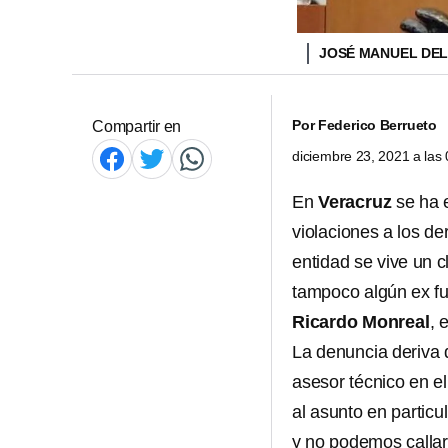
JOSÉ MANUEL DEL
Por
Federico Berrueto
Compartir en
diciembre 23, 2021 a la
En
Veracruz
se ha 
violaciones a los d
entidad se vive un c
tampoco algún ex fu
Ricardo Monreal
, 
La denuncia deriva 
asesor técnico en e
al asunto en particu
y no podemos callar 