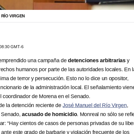
 RÍO VIRGEN
s 08:30 GMT-6
emprendido una campaña de
detenciones arbitrarias
y
erechos humanos por parte de las autoridades locales. En l
lima de terror y persecución. Esto no lo dice un opositor,
ncionario de la administración local. El señalamiento vien
el coordinador de Morena en el Senado.
de la detención reciente de
José Manuel del Río Virgen
,
l Senado,
acusado de homicidio
. Monreal no sólo se refi
lar: “Hay cientos de casos de personas privadas de su libe
ante este grado de barbarie y violación frecuente de los