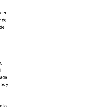
oder
y de
 de
á
r,
l
vada
dos y
elio