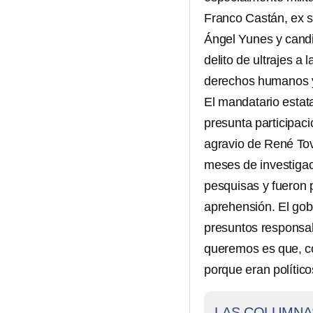
Franco Castán, ex s
Ángel Yunes y candi
delito de ultrajes a 
derechos humanos y 
El mandatario estat
presunta participaci
agravio de René Tov
meses de investigac
pesquisas y fueron 
aprehensión. El gob
presuntos responsabl
queremos es que, co
porque eran político
LAS COLUMNA