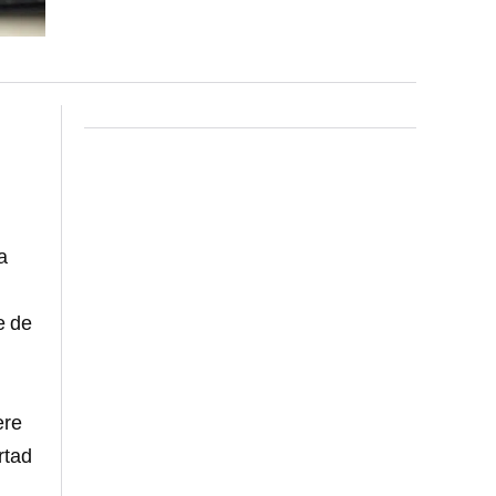
a
e de
ere
rtad