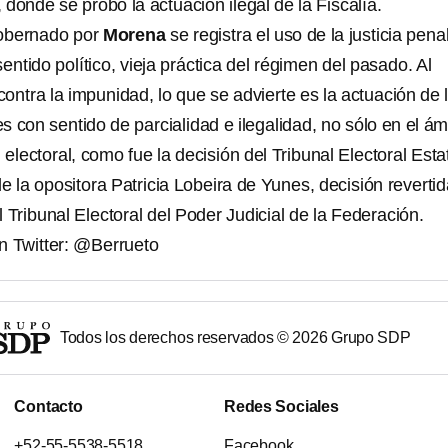
donde se probó la actuación ilegal de la Fiscalía.
obernado por
Morena
se registra el uso de la justicia pena
sentido político, vieja práctica del régimen del pasado. Al
ontra la impunidad, lo que se advierte es la actuación de 
es con sentido de parcialidad e ilegalidad, no sólo en el ám
 electoral, como fue la decisión del Tribunal Electoral Esta
 de la opositora Patricia Lobeira de Yunes, decisión reverti
 Tribunal Electoral del Poder Judicial de la Federación.
n Twitter: @Berrueto
Todos los derechos reservados ©
2026
Grupo SDP
Contacto
Redes Sociales
+52-55-5538-5518
Facebook