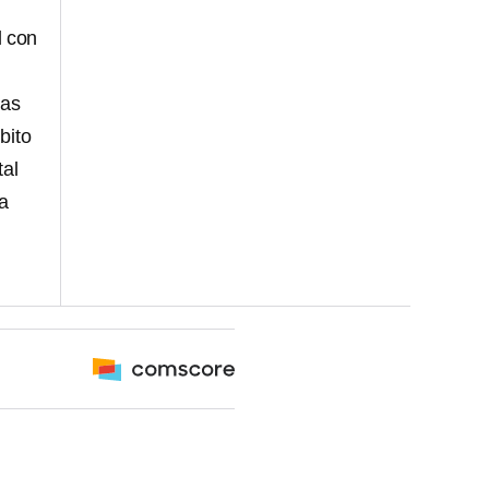
l con
las
bito
tal
da