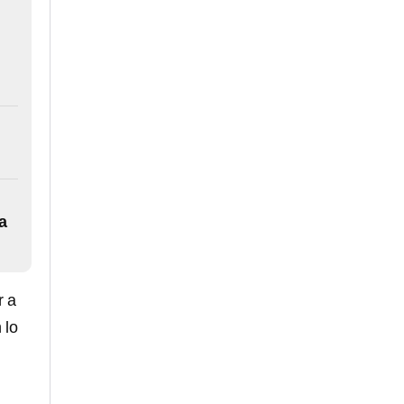
a
r a
 lo