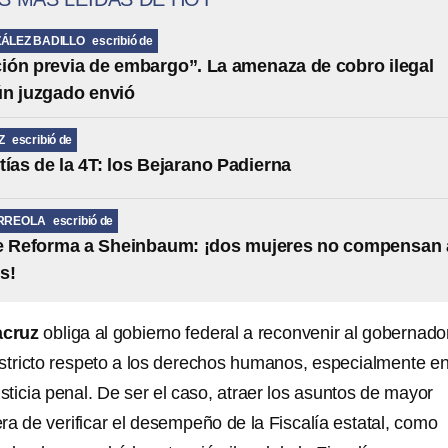
ÁLEZ BADILLO
escribió de
ción previa de embargo”. La amenaza de cobro ilegal
ún juzgado envió
Z
escribió de
tías de la 4T: los Bejarano Padierna
RREOLA
escribió de
de Reforma a Sheinbaum: ¡dos mujeres no compensan 
s!
acruz
obliga al gobierno federal a reconvenir al gobernado
ricto respeto a los derechos humanos, especialmente en
justicia penal. De ser el caso, atraer los asuntos de mayor
ra de verificar el desempeño de la Fiscalía estatal, como