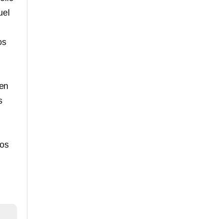
uel
os
 en
s
los