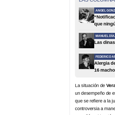
ANGEL GONZ
“Notifica
que ning
MANUEL DÍA
Las dinas
FEDERICO A
Alergia 
16 macho
La situación de
Ver
un desempeño de est
que se refiere a la 
controversia a mane