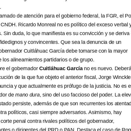
.
lamado de atención para el gobierno federal, la FGR, el P
a CNDH. Ricardo Monreal no es político del exceso verbal 
. Sin duda, lo que manifiesta es su convicción y se deriva
 fidedignos y convincentes. Que sea la denuncia de un
 gobernador Cuitláhuac García debe tomarse con la mayor
 los alineamientos partidarios o de grupo.
bre el gobernador
Cuitláhuac García
no es nuevo. Deber
ución de la que fue objeto el anterior fiscal, Jorge Winckle
uncia y que actualmente es prófugo de la justicia. No es e
ador de
mano dura
, sino del uso faccioso del poder. La ele
Estado persiste, además de que son recurrentes los atenta
tra políticos, casi siempre adversarios. Asimismo, hay
corte penal contra rivales políticos del gobernador,
antes o dirigentes del PRD o PAN. Destaca el caso de Rog