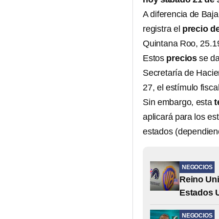
A diferencia de Baja
registra el
precio d
Quintana Roo, 25.193
Estos
precios
se da
Secretaría de Hacie
27, el estímulo fisc
Sin embargo, esta
t
aplicará para los es
estados (dependiend
NEGOCIOS
Reino Uni
Estados 
NEGOCIOS