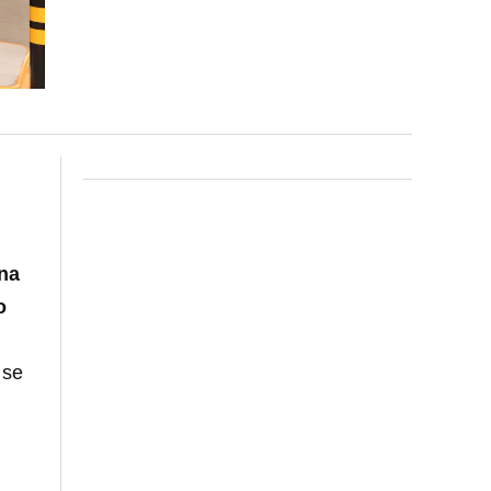
ina
o
 se