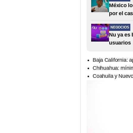
México lo
por el ca
NEGOCIOS
Nu ya es 
usuarios
Baja California: 
Chihuahua: míni
Coahuila y Nuevo