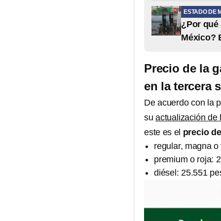
ESTADO DE 
¿Por qué 
México? E
Precio de la 
en la tercera
De acuerdo con la pl
su
actualización de 
este es el
precio d
regular, magna o 
premium o roja: 2
diésel: 25.551 pes