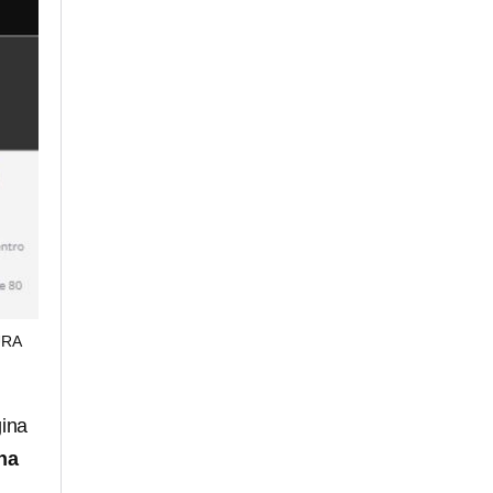
URA
gina
ina