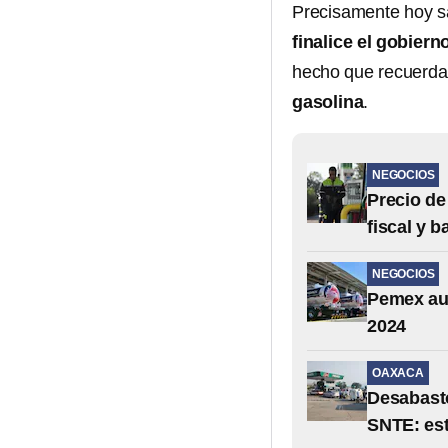
Precisamente hoy s
finalice el gobiern
hecho que recuerda
gasolina
.
NEGOCIOS
Precio de
fiscal y b
NEGOCIOS
Pemex aum
2024
OAXACA
Desabasto
SNTE: es