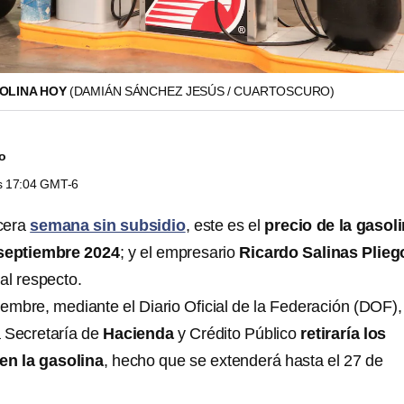
SOLINA HOY
(DAMIÁN SÁNCHEZ JESÚS / CUARTOSCURO)
do
as 17:04 GMT-6
rcera
semana sin subsidio
, este es el
precio de la gasol
septiembre 2024
; y el empresario
Ricardo Salinas Plieg
 al respecto.
iembre, mediante el Diario Oficial de la Federación (DOF),
a Secretaría de
Hacienda
y Crédito Público
retiraría los
en la gasolina
, hecho que se extenderá hasta el 27 de