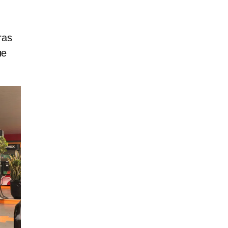
ras
ue