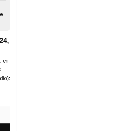
de
24,
, en
s,
dio):