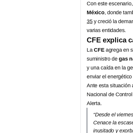
Con este escenario
México
, donde tamb
35
y creció la dema
varias entidades.
CFE explica c
La
CFE
agrega en s
suministro de
gas n
y una caída en la g
enviar el energético
Ante esta situación
Nacional de Control
Alerta.
“Desde el viernes
Cenace la escasez
inusitado y exorb