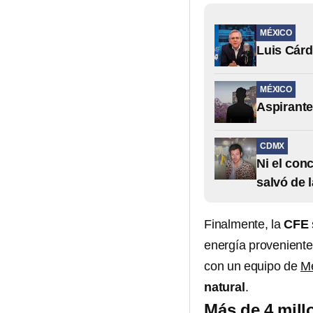
MÉXICO
Luis Cárd
MÉXICO
Aspirante
CDMX
Ni el con
salvó de 
Finalmente, la
CFE
energía proveniente
con un equipo de
M
natural
.
Más de 4 mill