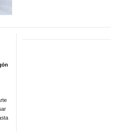
gón
rte
sar
asta