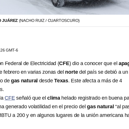
D JUÁREZ
(NACHO RUIZ / CUARTOSCURO)
3:26 GMT-6
n Federal de Electricidad (
CFE
) dio a conocer que el
apa
de febrero en varias zonas del
norte
del país se debió a un
ro de
gas natural
desde
Texas
. Este afecta a más de 4
s.
la
CFE
señaló que el
clima
helado registrado en buena pa
a generado volatilidad en el precio del
gas natural
“al pa
BTU a 200 y en algunos lugares de la unión americana h