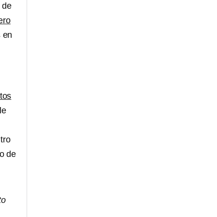
de
ero
s en
tos
le
tro
vo de
to