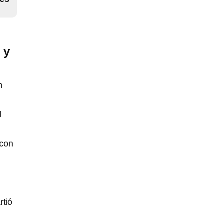
 y
n
l
 con
rtió