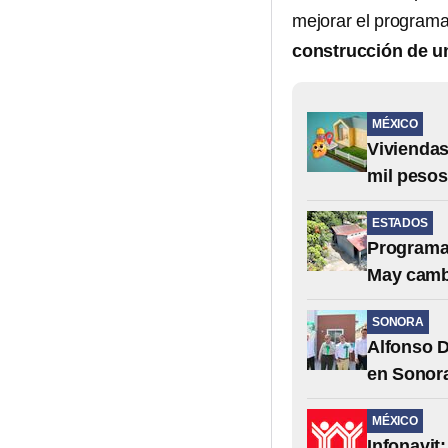
mejorar el program
construcción de u
MÉXICO
Viviendas
mil pesos
ESTADOS
Programa 
May cambi
SONORA
Alfonso D
en Sonora
MÉXICO
Infonavit