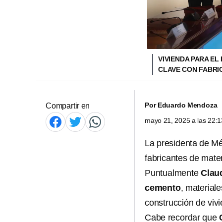
VIVIENDA PARA E
CLAVE CON FABRI
Por
Eduardo Mendoza
Compartir en
mayo 21, 2025 a las 22:
La presidenta de M
fabricantes de mate
Puntualmente
Clau
cemento
, materiale
construcción de viv
Cabe recordar que