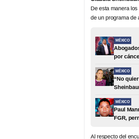
De esta manera los 
de un programa de a
MÉXICO
Abogados 
por cánce
MÉXICO
“No quier
Sheinbau
MÉXICO
Paul Manr
FGR, per
Al respecto del encu