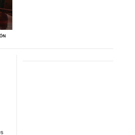
IÓN
es