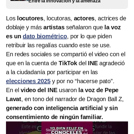
Entre la innovación y la amenaza
Los
locutores
, locutoras,
actores
, actrices de
doblaje y más
artistas
señalaron que
la voz
es un
dato biométrico
, por lo que piden
retribuir las regalías cuando este se use.
En redes sociales se compartió el video con el
que en la cuenta de
TikTok
del
INE
agradeció
a la ciudadanía por participar en las
elecciones 2025
y por no “hacerse pato”.
En el
video del INE
usaron
la voz de Pepe
Lavat
, en tono del narrador de Dragon Ball Z,
generado con inteligencia artificial y sin
consentimiento de ningún familiar.