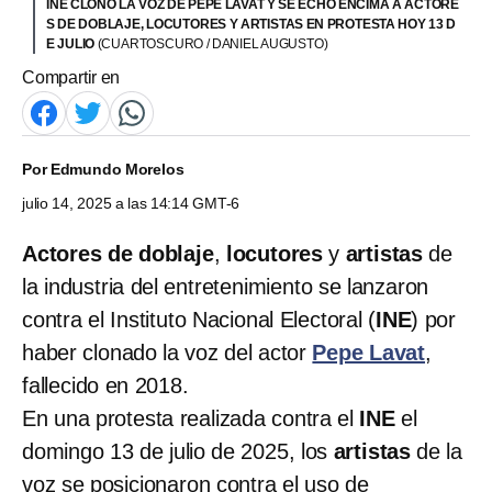
INE CLONÓ LA VOZ DE PEPE LAVAT Y SE ECHÓ ENCIMA A ACTORE
S DE DOBLAJE, LOCUTORES Y ARTISTAS EN PROTESTA HOY 13 D
E JULIO
(CUARTOSCURO / DANIEL AUGUSTO)
Compartir en
Por
Edmundo Morelos
julio 14, 2025 a las 14:14 GMT-6
Actores de doblaje
,
locutores
y
artistas
de
la industria del entretenimiento se lanzaron
contra el Instituto Nacional Electoral (
INE
) por
haber clonado la voz del actor
Pepe Lavat
,
fallecido en 2018.
En una protesta realizada contra el
INE
el
domingo 13 de julio de 2025, los
artistas
de la
voz se posicionaron contra el uso de