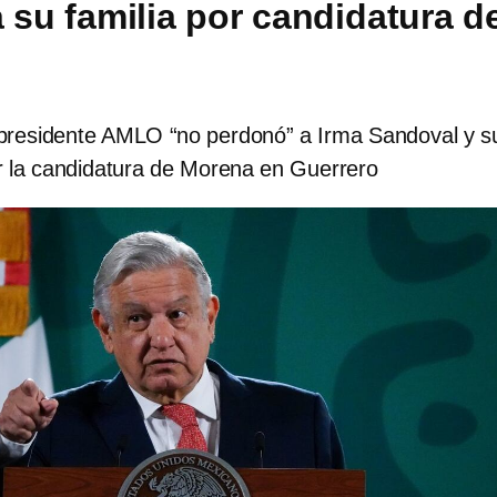
 su familia por candidatura d
presidente AMLO “no perdonó” a Irma Sandoval y s
ar la candidatura de Morena en Guerrero