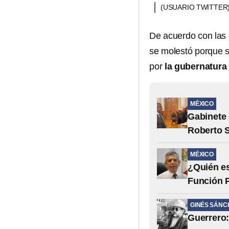
(USUARIO TWITTER
De acuerdo con las c
se molestó porque s
por
la gubernatura
MÉXICO
Gabinete 
Roberto 
MÉXICO
¿Quién es
Función 
GINÉS SÁNC
Guerrero: