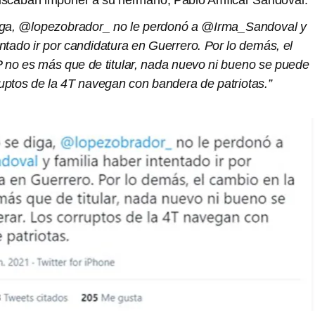
uscaban imponer a su hermano, Pablo Amílcar Sandoval.
iga, @lopezobrador_ no le perdonó a @Irma_Sandoval y
entado ir por candidatura en Guerrero. Por lo demás, el
 no es más que de titular, nada nuevo ni bueno se puede
ruptos de la 4T navegan con bandera de patriotas.”