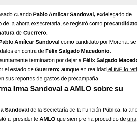
pasado cuando
Pablo Amílcar Sandoval,
exdelegado de
 de la ahora exsecretaria, se registró como
precandidato
natura
de
Guerrero.
Pablo Amílcar Sandoval
como candidato por Morena, se
ndalos en contra de
Félix Salgado Macedonio.
suntamente terminaron por dejar a
Félix Salgado Maced
or el estado de
Guerrero;
aunque en realidad
el INE lo ret
 en sus reportes de gastos de precampaña.
Irma Irma Sandoval a AMLO sobre su
a Sandoval
de la Secretaría de la Función Pública, la ah
stó al presidente
AMLO
que siempre ha procedido de
una