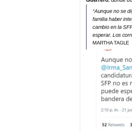
Guerrero
, donde b
“Aunque no se d
familia haber int
cambio en la SFP
esperar. Los cor
MARTHA TAGLE