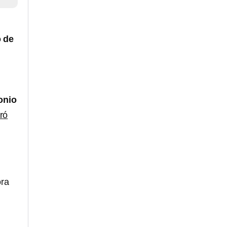
 de
onio
iró
ora