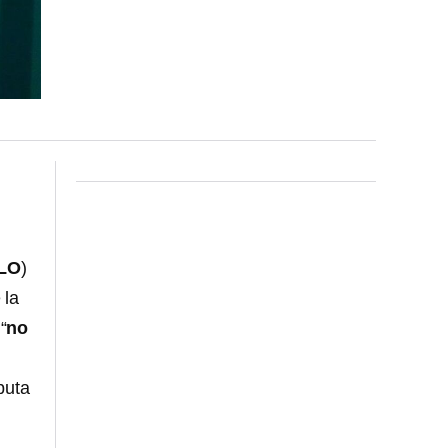
LO
)
 la
“
no
puta