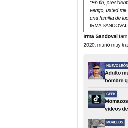
“En fin, presiden
vengo, usted me 
una familia de lu
IRMA SANDOVAL
Irma Sandoval
tamb
2020, murió muy tra
NUEVO LEÓ
Adulto ma
hombre q
GEEK
Momazos 
videos de
MORELOS