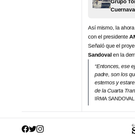
Grupo Tom
Cuernavac
Así mismo, la ahora
con el presidente
A
Señaló que el proy
Sandoval
en la dem
“Entonces, ese e
padre, son los qu
estemos y estarem
de la Cuarta Tra
IRMA SANDOVAL