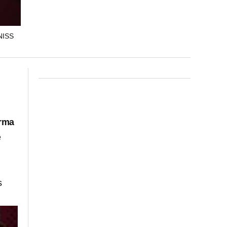
NISS
orma
e
s