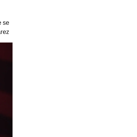
e se
árez