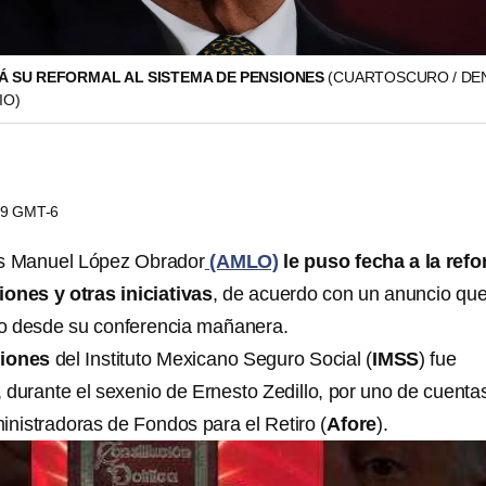
 SU REFORMAL AL SISTEMA DE PENSIONES
(CUARTOSCURO / DE
IO)
:59 GMT-6
és Manuel López Obrador
(AMLO)
le puso fecha a la ref
ones y otras iniciativas
, de acuerdo con un anuncio qu
ro desde su conferencia mañanera.
siones
del Instituto Mexicano Seguro Social (
IMSS
) fue
 durante el sexenio de Ernesto Zedillo, por uno de cuenta
inistradoras de Fondos para el Retiro (
Afore
).