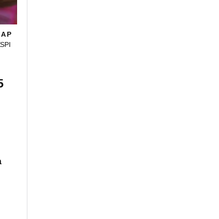
A P
SPI
5
a