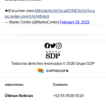
🔊Escuchen claro:
#MiVotoNoSeToca
#ElINENoSeToca
pic.twitter.com/XAz04B4tz8
— Marko Cortés (@MarkoCortes)
February 26, 2023
Todos los derechos reservados ©
2026
Grupo SDP
sdpnoticias
Contacto
Últimas Noticias
+52-55-5538-5518