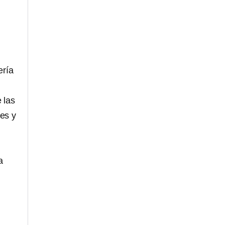
ería
.
 las
es y
a