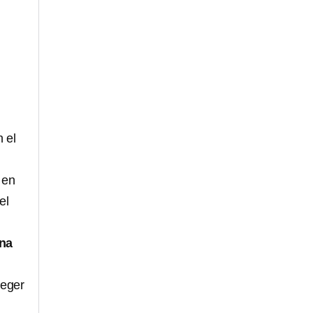
 el
 en
el
na
teger