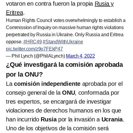
votaron en contra fueron la propia
Rusia y
Eritrea
.
Human Rights Council votes overwhelmingly to establish a
Commission of Inquiry on massive human rights violations
perpetrated by Russia in Ukraine. Only Russia and Eritrea
oppose.
#HRC49
#StandWithUkraine️
pic.twitter.com/z9o7FEkP47
— Phil Lynch (@PhilALynch)
March 4, 2022
¿Qué investigará la comisión aprobada
por la ONU?
La
comisión independiente
aprobada por el
consejo general de la
ONU
, conformada por
tres expertos, se encargará de investigar
violaciones de derechos humanos en los que
han incurrido
Rusia
por la invasión a
Ucrania
.
Uno de los objetivos de la comisión será