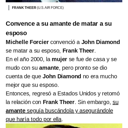
FRANK THEER
(U.S. AIR FORCE)
Convence a su amante de matar a su
esposo
Michelle Forcier
convenció a
John Diamond
se matar a su esposo,
Frank Theer
.
En el año 2000, la
mujer
se fue de casa y se
mudo con su
amante
, pero pronto se dio
cuenta de que
John
Diamond
no era mucho
mejor que su esposo.
Entonces, regresó a Estados Unidos y retomó
la relación con
Frank Theer
. Sin embargo,
su
amante
seguía buscándola y asegurándole
que haría todo por ella
.