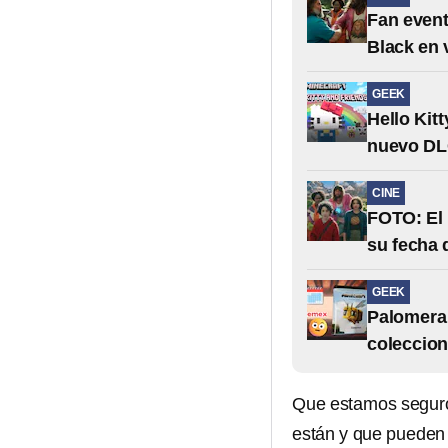
Fan event
Black en 
GEEK
Hello Kit
nuevo D
CINE
FOTO: El 
su fecha 
GEEK
Palomera 
coleccion
Que estamos seguros
están y que pueden 