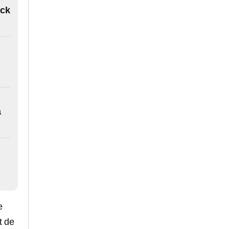
ack
a
l
e
t de