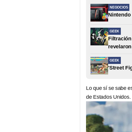
NEGOCIOS
Nintendo 
GEEK
Filtració
revelaron
GEEK
'Street Fi
Lo que sí se sabe e
de Estados Unidos.