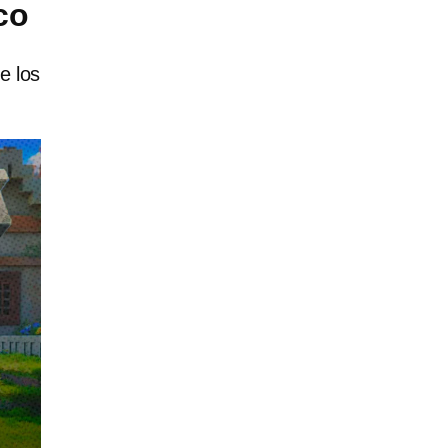
co
e los