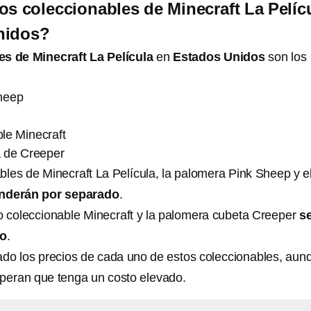
os coleccionables de Minecraft La Pelíc
nidos?
es de Minecraft La Película
en
Estados Unidos
son los
heep
le Minecraft
 de Creeper
bles de Minecraft La Película, la palomera Pink Sheep y e
nderán por separado
.
o coleccionable Minecraft y la palomera cubeta Creeper
s
bo
.
do los precios de cada uno de estos coleccionables, aun
speran que tenga un costo elevado.