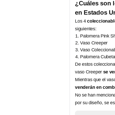
¿Cuáles son l
en Estados U
Los 4
coleccionabl
siguientes:
Palomera Pink S
Vaso Creeper
Vaso Coleccionab
Palomera Cubeta
De estos colecciona
vaso Creeper
se ve
Mientras que el vas
venderán en com
No se han menciona
por su diseño, se e