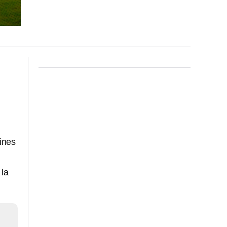
ines
 la